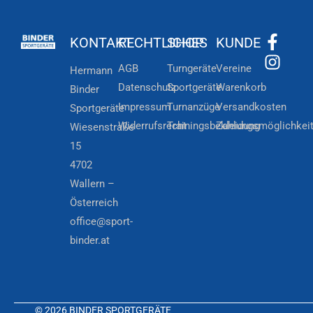
KONTAKT
RECHTLICHES
SHOP
KUNDE
AGB
Turngeräte
Vereine
Hermann
Datenschutz
Sportgeräte
Warenkorb
Binder
Impressum
Turnanzüge
Versandkosten
Sportgeräte
Widerrufsrecht
Trainingsbekleidung
Zahlungsmöglichkei
Wiesenstraße
15
4702
Wallern –
Österreich
office@sport-
binder.at
© 2026 BINDER SPORTGERÄTE