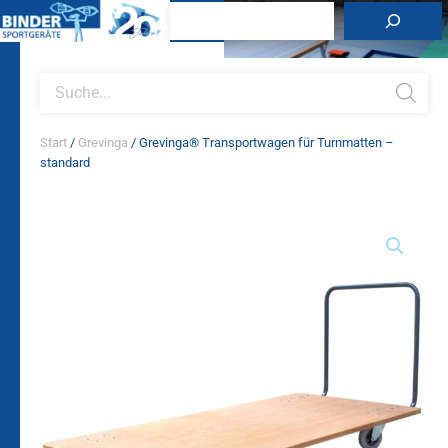
Zum
Suchen
Inhalt
springen
Products
search
Start
/
Grevinga
/ Grevinga® Transportwagen für Turnmatten –
standard
Grevinga®
Transportwagen
für
Turnmatten
–
standard
Menge