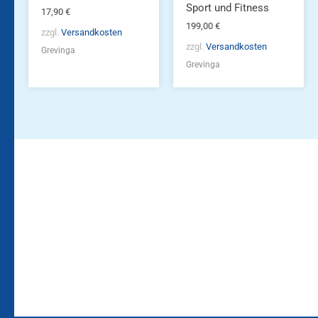
Sport und Fitness
17,90
€
199,00
€
zzgl.
Versandkosten
zzgl.
Versandkosten
Grevinga
Grevinga
Bleiben Sie auf dem
Die Vereinsbekleidung
Laufenden!
Zum
Zur
Kundenkonto
Newsletteranmeldung