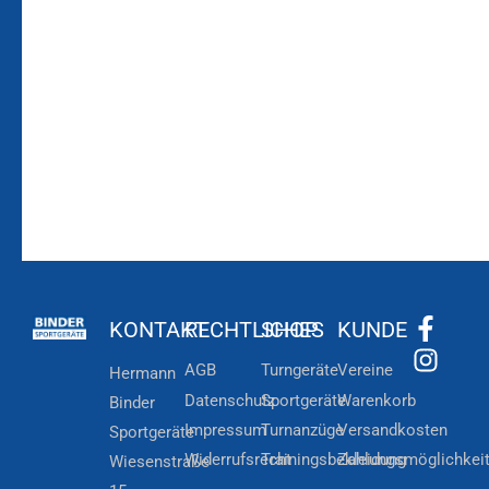
Bleiben Sie auf dem
Die Vereinsbekleidung
Laufenden!
Zum
Zur
Kundenkonto
Newsletteranmeldung
KONTAKT
RECHTLICHES
SHOP
KUNDE
AGB
Turngeräte
Vereine
Hermann
Datenschutz
Sportgeräte
Warenkorb
Binder
Impressum
Turnanzüge
Versandkosten
Sportgeräte
Widerrufsrecht
Trainingsbekleidung
Zahlungsmöglichkei
Wiesenstraße