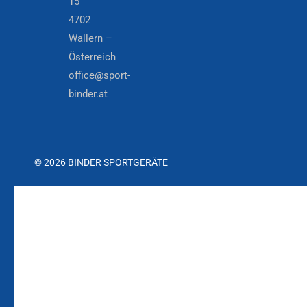
15
4702
Wallern –
Österreich
office@sport-
binder.at
© 2026 BINDER SPORTGERÄTE