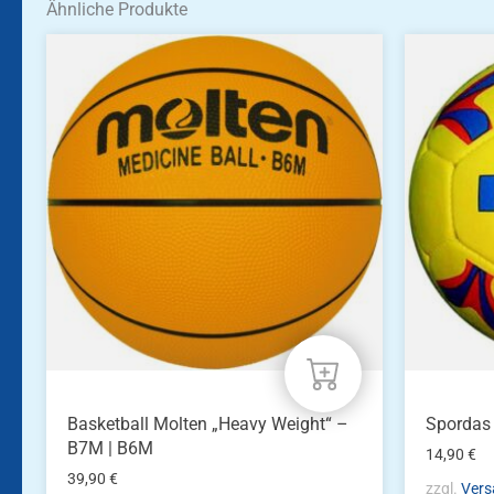
Ähnliche Produkte
Dieses
Produkt
weist
mehrere
Varianten
auf.
Die
Optionen
können
auf
der
Produktseite
gewählt
werden
Basketball Molten „Heavy Weight“ –
Spordas 
B7M | B6M
14,90
€
39,90
€
zzgl.
Vers