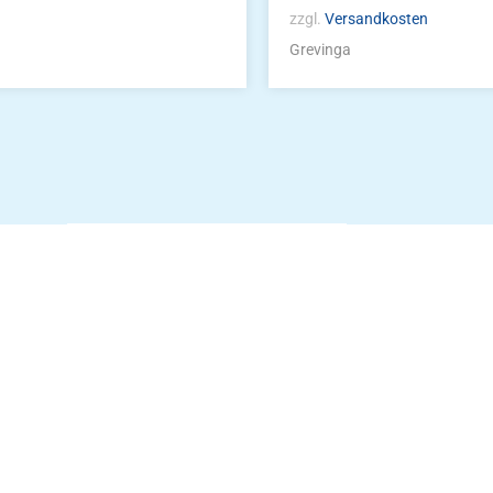
zzgl.
Versandkosten
Grevinga
Die Vereinsbekle
g
Zum Kunde