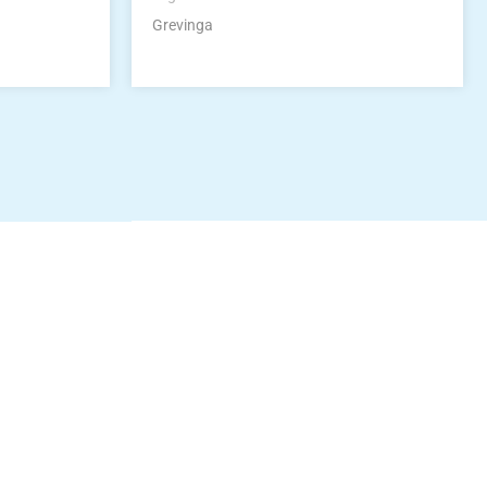
Grevinga
idung
nkonto