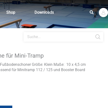
Suchen
Shop
Downloads
Products
search
e für Mini-Tramp
k: Fußbodenschoner Größe: Klein Maße: 10 x 4,5 cm
ssend für Minitramp 112 / 125 und Booster Board