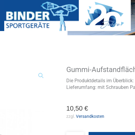
Gummi-Aufstandfläch
Gummi-
Aufstandfläche
für
Die Produktdetails im Überblic
Mini-
Lieferumfang: mit Schrauben Pa
Tramp
Menge
10,50
€
zzgl.
Versandkosten