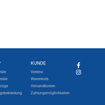
P
KUNDE
räte
Vereine
eräte
Warenkorb
nzüge
Versandkosten
ngsbekleidung
Zahlungsmöglichkeiten