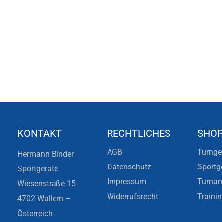
KONTAKT
RECHTLICHES
SHO
AGB
Turnge
Hermann Binder
Datenschutz
Sportg
Sportgeräte
Impressum
Turna
Wiesenstraße 15
Widerrufsrecht
Traini
4702 Wallern –
Österreich