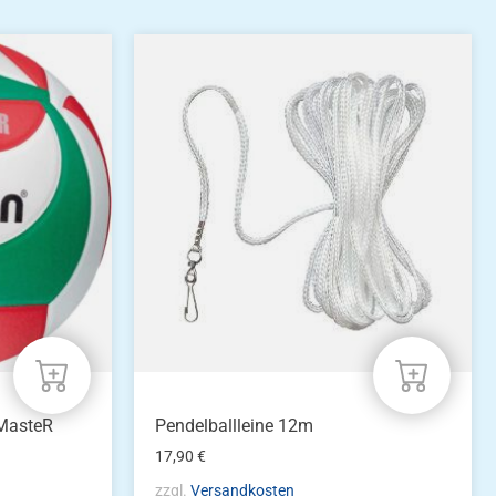
 MasteR
Pendelballleine 12m
17,90
€
zzgl.
Versandkosten