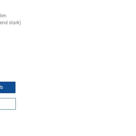
len
end stark)
rb