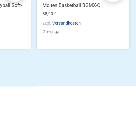
ball Soft-
Molten Basketball BGMX-C
38,90
€
zzgl.
Versandkosten
Grevinga
idung
nkonto