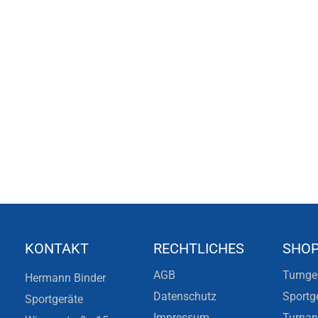
KONTAKT
RECHTLICHES
SHO
AGB
Turnge
Hermann Binder
Datenschutz
Sportg
Sportgeräte
Impressum
Turna