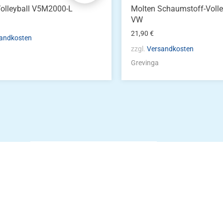
olleyball V5M2000-L
Molten Schaumstoff-Volley
VW
21,90
€
andkosten
zzgl.
Versandkosten
Grevinga
Die Vereinsbekle
g
Zum Kunde