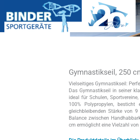
Gymnastikseil, 250 c
Gymnastikseil,
250
cm
Vielseitiges Gymnastikseil: Perf
Menge
Das Gymnastikseil in seiner kla
ideal für Schulen, Sportvereine
100% Polypropylen, besticht 
gleichbleibenden Stärke von 
Balance zwischen Handhabbarke
cm ermöglicht eine Vielzahl vo