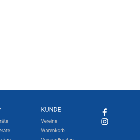
P
KUNDE
räte
Vereine
eräte
Warenkorb
nzüge
Versandkosten