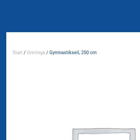
Zum
Inhalt
springen
Start
/
Grevinga
/ Gymnastikseil, 250 cm