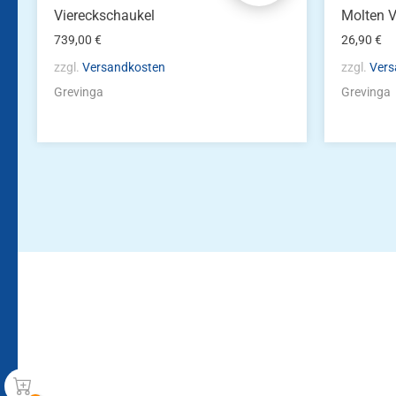
Viereckschaukel
Molten V
739,00
€
26,90
€
zzgl.
Versandkosten
zzgl.
Vers
Grevinga
Grevinga
Bleiben Sie auf dem Laufenden!
Zur Newsletteranmeldun