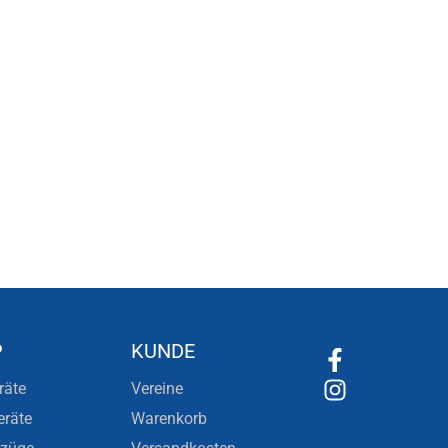
P
KUNDE
räte
Vereine
eräte
Warenkorb