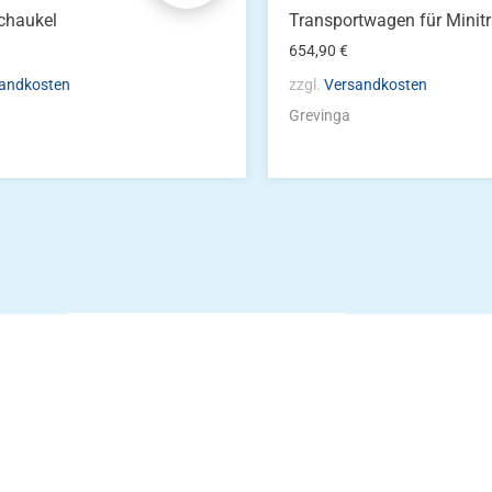
chaukel
Transportwagen für Mini
654,90
€
andkosten
zzgl.
Versandkosten
Grevinga
Die Vereinsbekle
g
Zum Kunde