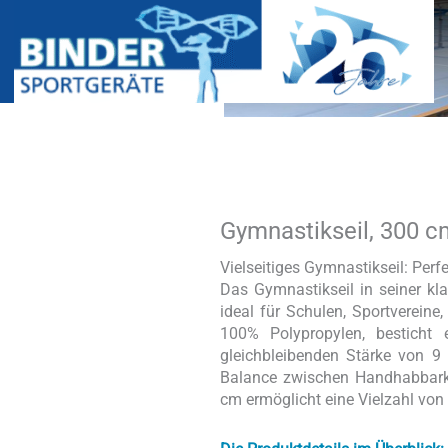
Gymnastikseil, 300 c
Gymnastikseil,
300
cm
Vielseitiges Gymnastikseil: Perf
Menge
Das Gymnastikseil in seiner kla
ideal für Schulen, Sportvereine
100% Polypropylen, besticht 
gleichbleibenden Stärke von 
Balance zwischen Handhabbarke
cm ermöglicht eine Vielzahl vo