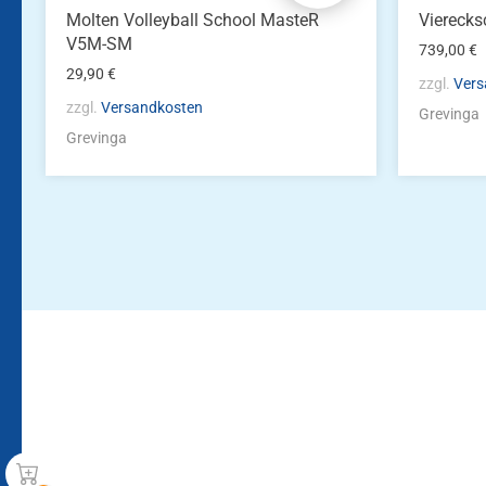
Molten Volleyball School MasteR
Vierecks
V5M-SM
739,00
€
29,90
€
zzgl.
Vers
zzgl.
Versandkosten
Grevinga
Grevinga
Bleiben Sie auf dem Laufenden!
Zur Newsletteranmeldun