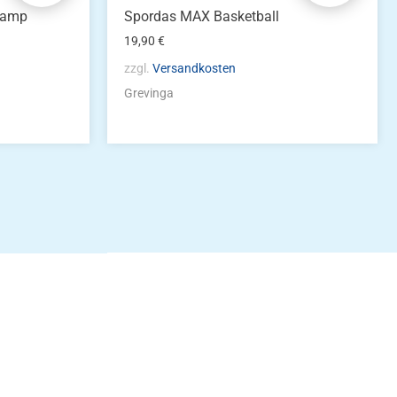
tramp
Spordas MAX Basketball
19,90
€
zzgl.
Versandkosten
Grevinga
idung
nkonto