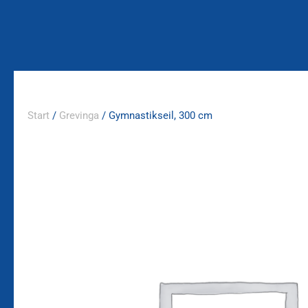
Zum
Inhalt
springen
Start
/
Grevinga
/ Gymnastikseil, 300 cm