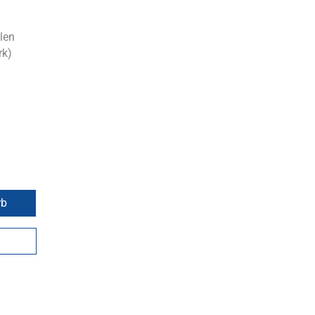
len
rk)
rb