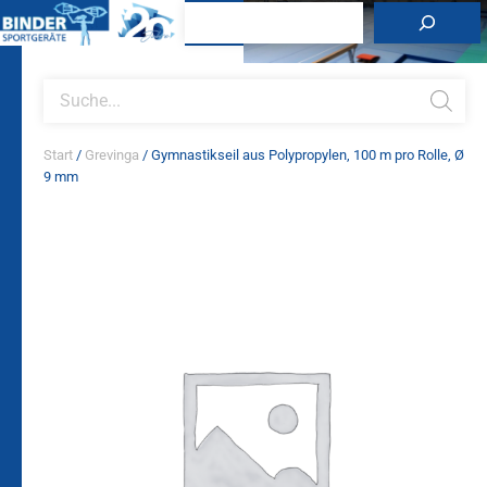
Zum
Suchen
Inhalt
springen
Products
search
Start
/
Grevinga
/ Gymnastikseil aus Polypropylen, 100 m pro Rolle, Ø
9 mm
Gymnastikseil
aus
Polypropylen,
100
m
pro
Rolle,
Ø
9
mm
Menge