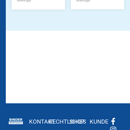
Grevinga
Grevinga
Bleiben Sie auf dem
Die Vereinsbekleidung
Laufenden!
Zum
Zur
Kundenkonto
Newsletteranmeldung
KONTAKT
RECHTLICHES
SHOP
KUNDE