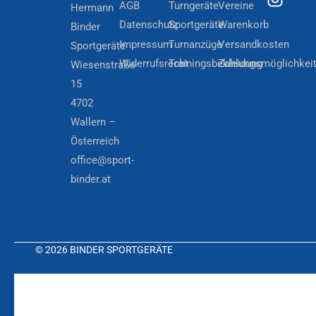
AGB
Turngeräte
Vereine
Hermann
Datenschutz
Sportgeräte
Warenkorb
Binder
Impressum
Turnanzüge
Versandkosten
Sportgeräte
Widerrufsrecht
Trainingsbekleidung
Zahlungsmöglichkei
Wiesenstraße
15
4702
Wallern –
Österreich
office@sport-
binder.at
© 2026 BINDER SPORTGERÄTE