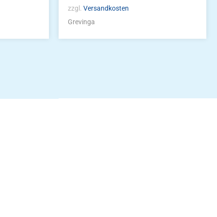
zzgl.
Versandkosten
Grevinga
idung
nkonto