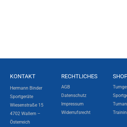
KONTAKT
RECHTLICHES
SHO
AGB
Turnge
Hermann Binder
Datenschutz
Sportg
Sportgeräte
Impressum
Turna
Wiesenstraße 15
Widerrufsrecht
Traini
4702 Wallern –
Österreich