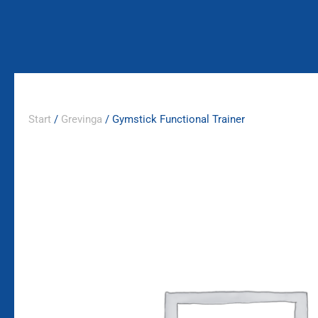
Zum
Inhalt
springen
Start
/
Grevinga
/ Gymstick Functional Trainer