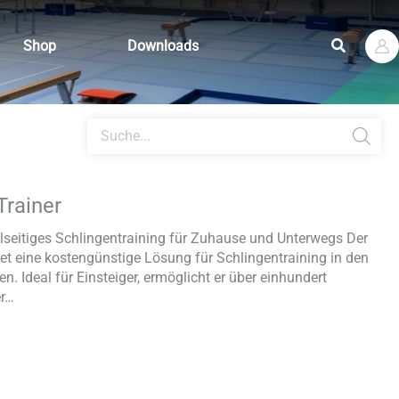
Suchen
Shop
Downloads
Products
search
Trainer
elseitiges Schlingentraining für Zuhause und Unterwegs Der
tet eine kostengünstige Lösung für Schlingentraining in den
. Ideal für Einsteiger, ermöglicht er über einhundert
er…