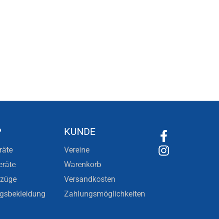
P
KUNDE
räte
Vereine
eräte
Warenkorb
nzüge
Versandkosten
ngsbekleidung
Zahlungsmöglichkeiten