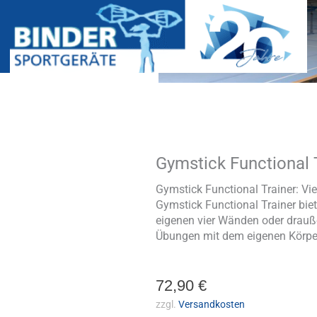
Gymstick Functional 
Gymstick
Functional
Trainer
Gymstick Functional Trainer: Vi
Menge
Gymstick Functional Trainer bie
eigenen vier Wänden oder draußen
Übungen mit dem eigenen Körp
72,90
€
zzgl.
Versandkosten