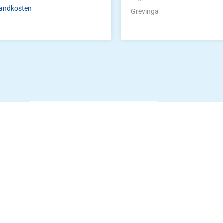
andkosten
Grevinga
Die Vereinsbekle
g
Zum Kunde