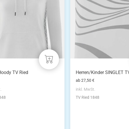
auf.
Die
n
Optionen
können
auf
der
eite
Produktseite
gewählt
werden
oody TV Ried
Herren/Kinder SINGLET T
ab
27,50
€
t.
inkl. MwSt.
848
TV Ried 1848