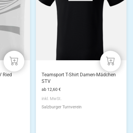
auf.
Die
Optionen
können
auf
der
Produktseite
gewählt
werden
V Ried
Teamsport T-Shirt Damen-Mädchen
STV
ab
12,60
€
inkl. MwSt.
Salzburger Turnverein