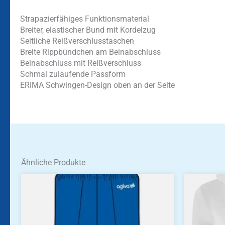
Strapazierfähiges Funktionsmaterial
Breiter, elastischer Bund mit Kordelzug
Seitliche Reißverschlusstaschen
Breite Rippbündchen am Beinabschluss
Beinabschluss mit Reißverschluss
Schmal zulaufende Passform
ERIMA Schwingen-Design oben an der Seite
Ähnliche Produkte
Dieses
Dieses
Produkt
Produkt
weist
weist
mehrere
mehrere
Varianten
Variante