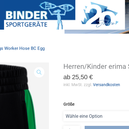
ngs Worker Hose BC Egg
Herren/Kinder erima
Herren/Kinder
erima
ab
25,50
€
Six
Wings
inkl. MwSt.
zzgl.
Versandkosten
Worker
Hose
BC
Größe
Egg
Menge