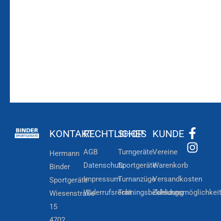
Zum
Zur
Kundenkonto
Newsletteranmeldung
KONTAKT
RECHTLICHES
SHOP
KUNDE
AGB
Turngeräte
Vereine
Hermann
Datenschutz
Sportgeräte
Warenkorb
Binder
Impressum
Turnanzüge
Versandkosten
Sportgeräte
Widerrufsrecht
Trainingsbekleidung
Zahlungsmöglichkei
Wiesenstraße
15
4702