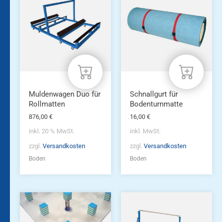
weist
mehrere
Varianten
auf.
Die
Optionen
können
auf
der
Produktseite
Muldenwagen Duo für
Schnallgurt für
gewählt
Rollmatten
Bodenturnmatte
werden
876,00
€
16,00
€
inkl. 20 % MwSt.
inkl. MwSt.
zzgl.
Versandkosten
zzgl.
Versandkosten
Boden
Boden