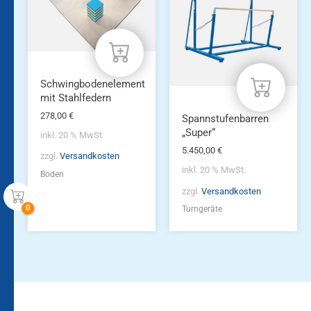
Schwingbodenelement
mit Stahlfedern
278,00
€
Spannstufenbarren
„Super“
inkl. 20 % MwSt.
5.450,00
€
zzgl.
Versandkosten
inkl. 20 % MwSt.
Boden
zzgl.
Versandkosten
Turngeräte
Bleiben Sie auf dem
Die Vereinsbekleidung
Laufenden!