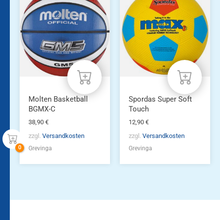
Molten Basketball
Spordas Super Soft
BGMX-C
Touch
38,90
€
12,90
€
zzgl.
Versandkosten
zzgl.
Versandkosten
Grevinga
Grevinga
Bleiben Sie auf dem
Die Vereinsbekleidung
Laufenden!