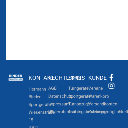
Zum
Zur
Kundenkonto
Newsletteranmeldung
KONTAKT
RECHTLICHES
SHOP
KUNDE
AGB
Turngeräte
Vereine
Hermann
Datenschutz
Sportgeräte
Warenkorb
Binder
Impressum
Turnanzüge
Versandkosten
Sportgeräte
Widerrufsrecht
Trainingsbekleidung
Zahlungsmöglichkei
Wiesenstraße
15
4702