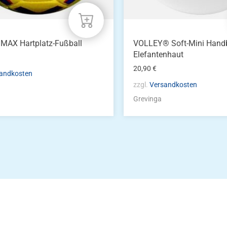
MAX Hartplatz-Fußball
VOLLEY® Soft-Mini Handb
Elefantenhaut
20,90
€
andkosten
zzgl.
Versandkosten
Grevinga
Die Vereinsbekle
g
Zum Kunde