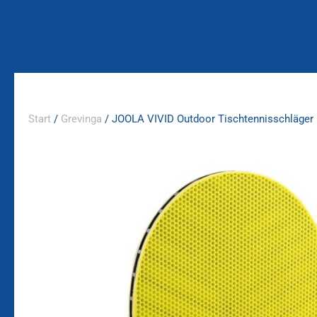
Zum
Inhalt
springen
Start
/
Grevinga
/ JOOLA VIVID Outdoor Tischtennisschläger