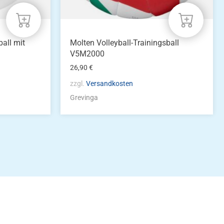
all mit
Molten Volleyball-Trainingsball
V5M2000
26,90
€
zzgl.
Versandkosten
Grevinga
idung
nkonto