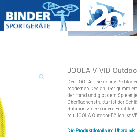
JOOLA VIVID Outdoor
JOOLA
VIVID
Outdoor
Der JOOLA Tischtennis-Schläger 
Tischtennisschläger
modernen Design! Der gummierte
Menge
der Hand und gibt dem Spieler je
Oberflächenstruktur ist der Sch
Rotation zu erzeugen. Erhältlich
mit JOOLA Outdoor-Bällen ist VIV
Die Produktdetails im Überblick: