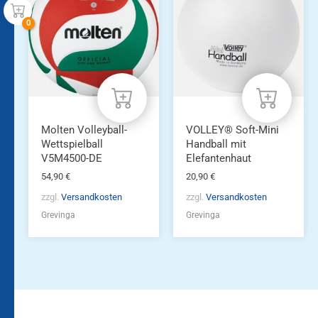
Molten Volleyball-
VOLLEY® Soft-Mini
Wettspielball
Handball mit
V5M4500-DE
Elefantenhaut
54,90
€
20,90
€
zzgl.
Versandkosten
zzgl.
Versandkosten
Grevinga
Grevinga
Bleiben Sie auf dem
Die Vereinsbekleidung
Laufenden!