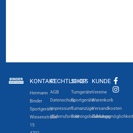
Zum
Zur
Kundenkonto
Newsletteranmeldung
KONTAKT
RECHTLICHES
SHOP
KUNDE
AGB
Turngeräte
Vereine
Hermann
Datenschutz
Sportgeräte
Warenkorb
Binder
Impressum
Turnanzüge
Versandkosten
Sportgeräte
Widerrufsrecht
Trainingsbekleidung
Zahlungsmöglichkei
Wiesenstraße
15
4702