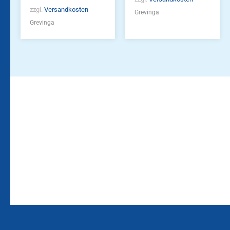
zzgl.
Versandkosten
Grevinga
Grevinga
Bleiben Sie auf dem
Die Vereinsbekleidung
Laufenden!
Zum
Zur
Kundenkonto
Newsletteranmeldung