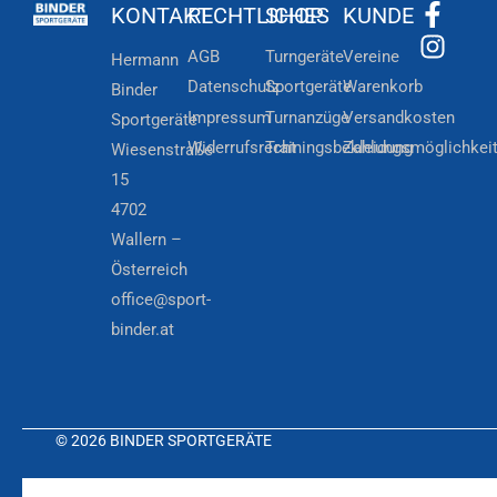
KONTAKT
RECHTLICHES
SHOP
KUNDE
AGB
Turngeräte
Vereine
Hermann
Datenschutz
Sportgeräte
Warenkorb
Binder
Impressum
Turnanzüge
Versandkosten
Sportgeräte
Widerrufsrecht
Trainingsbekleidung
Zahlungsmöglichkei
Wiesenstraße
15
4702
Wallern –
Österreich
office@sport-
binder.at
© 2026 BINDER SPORTGERÄTE