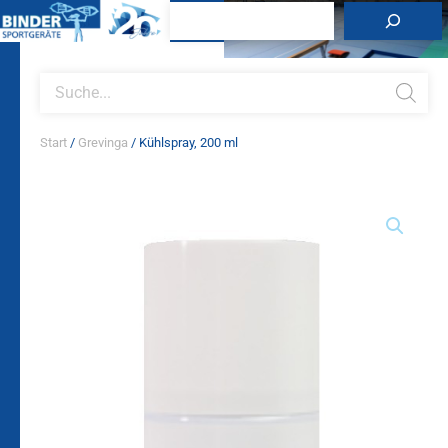
Zum
Suchen
Inhalt
springen
Products
search
Start
/
Grevinga
/ Kühlspray, 200 ml
Kühlspray,
200
ml
Menge