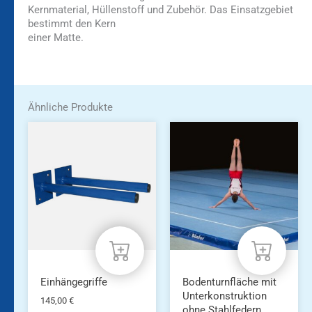
Kernmaterial, Hüllenstoff und Zubehör. Das Einsatzgebiet
bestimmt den Kern
einer Matte.
Ähnliche Produkte
Dieses
Produkt
weist
mehrere
Varianten
auf.
Die
Optionen
können
auf
der
Produktseite
Einhängegriffe
Bodenturnfläche mit
gewählt
Unterkonstruktion
145,00
€
werden
ohne Stahlfedern