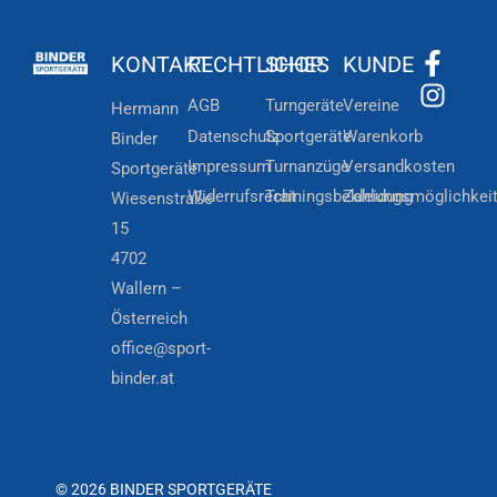
KONTAKT
RECHTLICHES
SHOP
KUNDE
AGB
Turngeräte
Vereine
Hermann
Datenschutz
Sportgeräte
Warenkorb
Binder
Impressum
Turnanzüge
Versandkosten
Sportgeräte
Widerrufsrecht
Trainingsbekleidung
Zahlungsmöglichkei
Wiesenstraße
15
4702
Wallern –
Österreich
office@sport-
binder.at
© 2026 BINDER SPORTGERÄTE