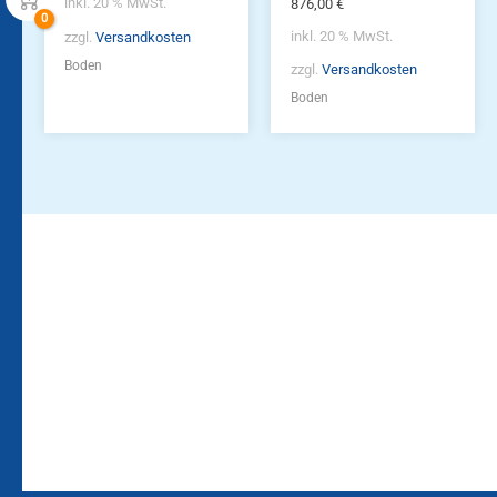
inkl. 20 % MwSt.
876,00
€
inkl. 20 % MwSt.
zzgl.
Versandkosten
Boden
zzgl.
Versandkosten
Boden
Bleiben Sie auf dem
Die Vereinsbekleidung
Laufenden!
Zum
Zur
Kundenkonto
Newsletteranmeldung