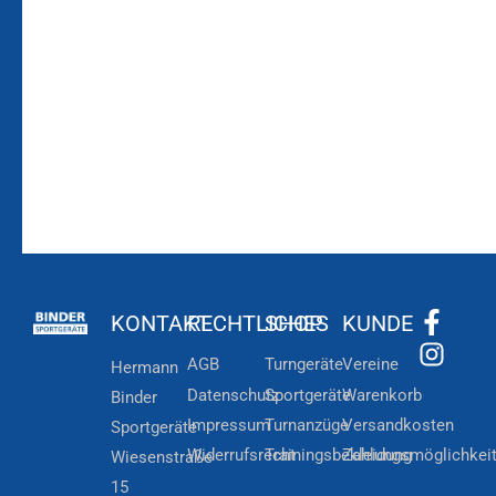
Laufenden!
Zum
Zur
Kundenkonto
Newsletteranmeldung
KONTAKT
RECHTLICHES
SHOP
KUNDE
AGB
Turngeräte
Vereine
Hermann
Datenschutz
Sportgeräte
Warenkorb
Binder
Impressum
Turnanzüge
Versandkosten
Sportgeräte
Widerrufsrecht
Trainingsbekleidung
Zahlungsmöglichkei
Wiesenstraße
15