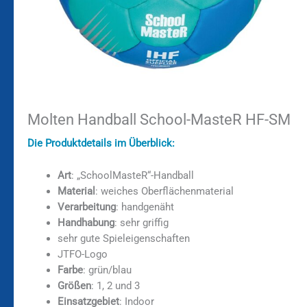
Molten Handball School-MasteR HF-SM
Die Produktdetails im Überblick:
Art
: „SchoolMasteR“-Handball
Material
: weiches Oberflächenmaterial
Verarbeitung
: handgenäht
Handhabung
: sehr griffig
sehr gute Spieleigenschaften
JTFO-Logo
Farbe
: grün/blau
Größen
: 1, 2 und 3
Einsatzgebiet
: Indoor