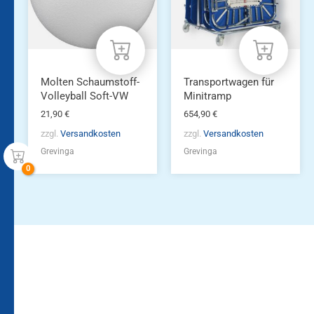
Molten Schaumstoff-
Transportwagen für
Volleyball Soft-VW
Minitramp
21,90
€
654,90
€
zzgl.
Versandkosten
zzgl.
Versandkosten
Grevinga
Grevinga
Bleiben Sie auf dem
Die Vereinsbekleidung
Laufenden!
Zum
Zur
Kundenkonto
Newsletteranmeldung