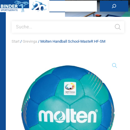
Zum
Suchen
Inhalt
springen
Products
search
Start
/
Grevinga
/ Molten Handball School-MasteR HF-SM
Molten
Handball
School-
MasteR
HF-
SM
Menge