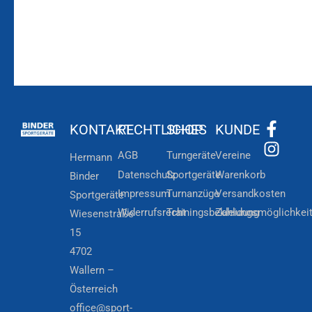
KONTAKT
RECHTLICHES
SHOP
KUNDE
AGB
Turngeräte
Vereine
Hermann
Datenschutz
Sportgeräte
Warenkorb
Binder
Impressum
Turnanzüge
Versandkosten
Sportgeräte
Widerrufsrecht
Trainingsbekleidung
Zahlungsmöglichkei
Wiesenstraße
15
4702
Wallern –
Österreich
office@sport-