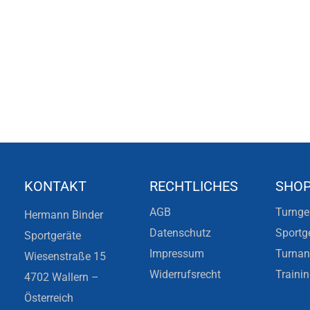
KONTAKT
RECHTLICHES
SHO
AGB
Turnge
Hermann Binder
Datenschutz
Sportg
Sportgeräte
Impressum
Turna
Wiesenstraße 15
Widerrufsrecht
Traini
4702 Wallern –
Österreich