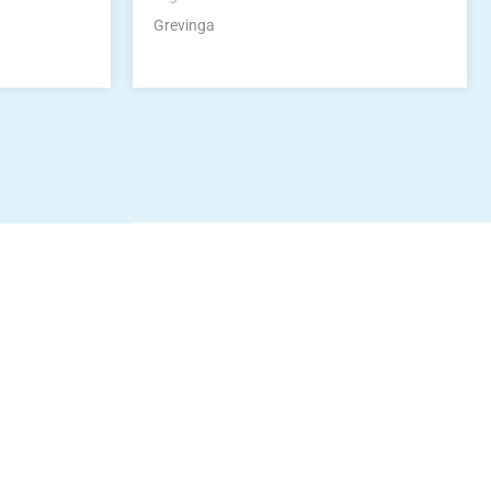
Grevinga
idung
nkonto