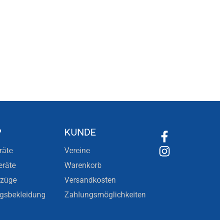
P
KUNDE
räte
Vereine
eräte
Warenkorb
nzüge
Versandkosten
ngsbekleidung
Zahlungsmöglichkeiten