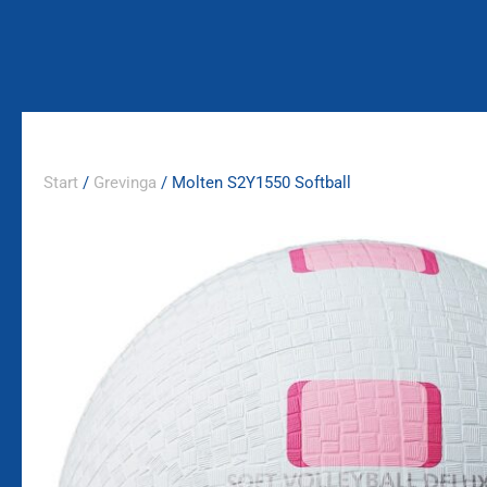
Zum
Inhalt
springen
Start
/
Grevinga
/ Molten S2Y1550 Softball