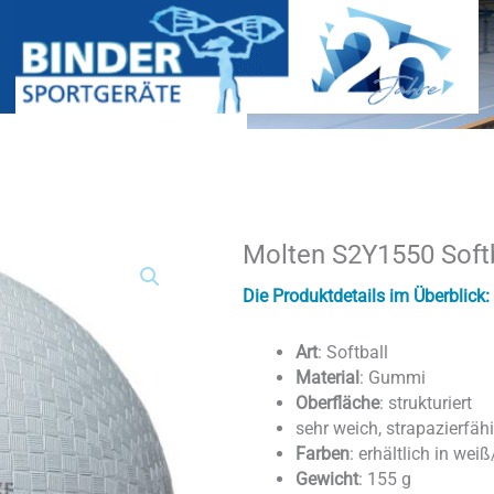
Molten S2Y1550 Softb
Molten
S2Y1550
Softball
Die Produktdetails im Überblick:
Menge
Art
: Softball
Material
: Gummi
Oberfläche
: strukturiert
sehr weich, strapazierfäh
Farben
: erhältlich in we
Gewicht
: 155 g