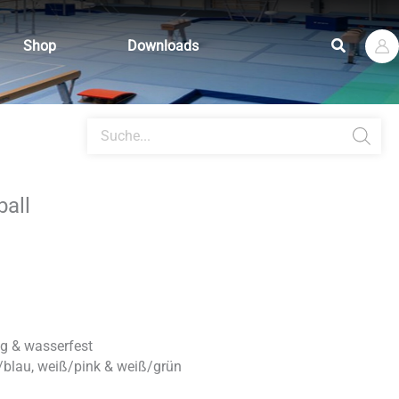
Suchen
Shop
Downloads
Products
search
all
ig & wasserfest
iß/blau, weiß/pink & weiß/grün