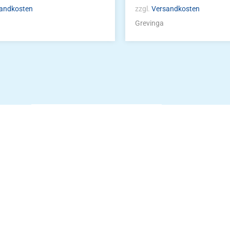
andkosten
zzgl.
Versandkosten
Grevinga
Die Vereinsbekle
g
Zum Kunde