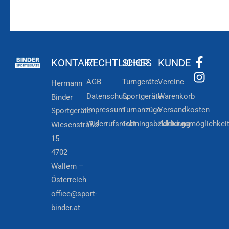
KONTAKT
RECHTLICHES
SHOP
KUNDE
AGB
Turngeräte
Vereine
Hermann
Datenschutz
Sportgeräte
Warenkorb
Binder
Impressum
Turnanzüge
Versandkosten
Sportgeräte
Widerrufsrecht
Trainingsbekleidung
Zahlungsmöglichkei
Wiesenstraße
15
4702
Wallern –
Österreich
office@sport-
binder.at