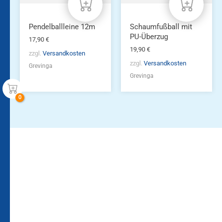
Pendelballleine 12m
Schaumfußball mit
PU-Überzug
17,90
€
19,90
€
zzgl.
Versandkosten
zzgl.
Versandkosten
Grevinga
Grevinga
Bleiben Sie auf dem
Die Vereinsbekleidung
Laufenden!
Zum
Zur
Kundenkonto
Newsletteranmeldung