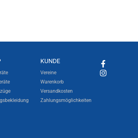
P
KUNDE
räte
Vereine
eräte
Warenkorb
nzüge
Versandkosten
ngsbekleidung
Zahlungsmöglichkeiten