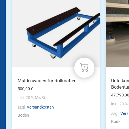
Muldenwagen für Rollmatten
Unterkon
Bodentu
500,00
€
47.790,0
inkl. 20 % MwSt.
inkl. 20 
zzgl.
Versandkosten
zzgl.
Vers
Boden
Boden