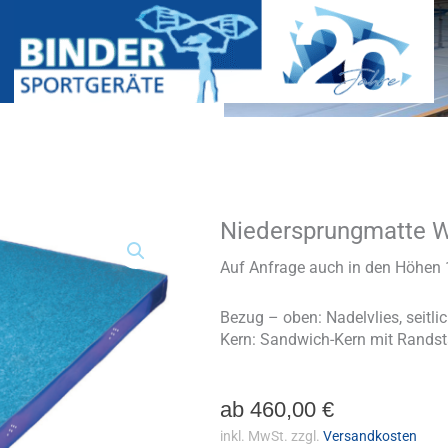
Niedersprungmatte 
Niedersprungmatte
Webo
Menge
Auf Anfrage auch in den Höhen
Bezug – oben: Nadelvlies, seitli
Kern: Sandwich-Kern mit Randsta
ab
460,00
€
inkl. MwSt.
zzgl.
Versandkosten