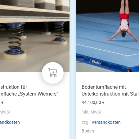
mehrere
Varianten
auf.
Die
Optionen
können
auf
der
Produktseite
gewählt
werden
struktion für
Bodenturnfläche mit
rnfläche „System Wiemers“
Unterkonstruktion mit Sta
0
€
44.100,00
€
% MwSt.
inkl. MwSt.
andkosten
zzgl.
Versandkosten
Boden