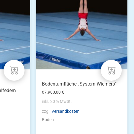
Bodenturnfläche „System Wiemers“
hlfedern
67.900,00
€
inkl. 20 % MwSt.
zzgl.
Versandkosten
Boden