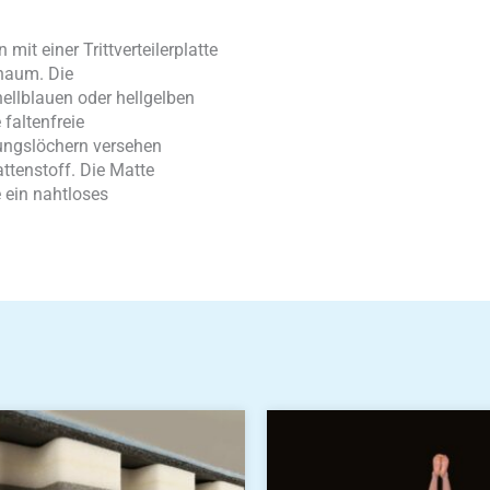
t einer Trittverteilerplatte
chaum. Die
ellblauen oder hellgelben
 faltenfreie
ftungslöchern versehen
tenstoff. Die Matte
e ein nahtloses
Dieses
Produkt
weist