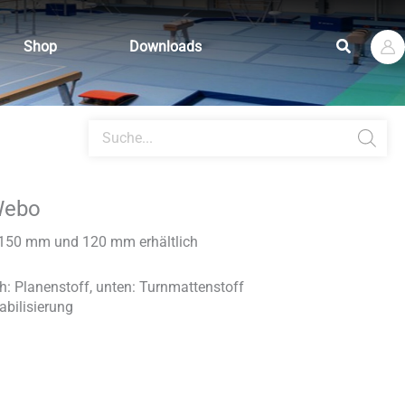
Suchen
Shop
Downloads
Products
search
Webo
 150 mm und 120 mm erhältlich
ch: Planenstoff, unten: Turnmattenstoff
bilisierung