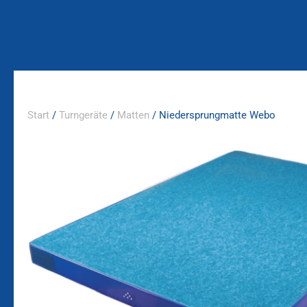
Zum
Inhalt
springen
Start
/
Turngeräte
/
Matten
/ Niedersprungmatte Webo