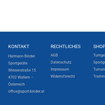
KONTAKT
RECHTLICHES
SHO
AGB
Turnge
Hermann Binder
Datenschutz
Sportg
Sportgeräte
Impressum
Turna
Wiesenstraße 15
Widerrufsrecht
Traini
4702 Wallern –
Österreich
office@sport-binder.at