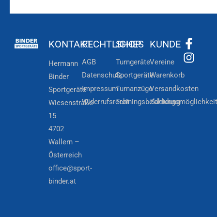
KONTAKT
RECHTLICHES
SHOP
KUNDE
AGB
Turngeräte
Vereine
Hermann
Datenschutz
Sportgeräte
Warenkorb
Binder
Impressum
Turnanzüge
Versandkosten
Sportgeräte
Widerrufsrecht
Trainingsbekleidung
Zahlungsmöglichkei
Wiesenstraße
15
4702
Wallern –
Österreich
office@sport-
binder.at