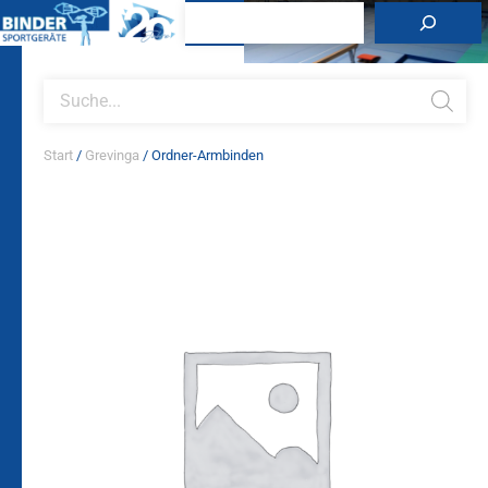
Zum
Suchen
Inhalt
springen
Products
search
Start
/
Grevinga
/ Ordner-Armbinden
Ordner-
Armbinden
Menge