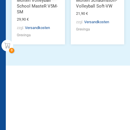
Molten Volleyball
Molten Schaumstoff-
School MasteR V5M-
Volleyball Soft-VW
SM
21,90
€
29,90
€
zzgl.
Versandkosten
zzgl.
Versandkosten
Grevinga
Grevinga
Bleiben Sie auf dem
Die Vereinsbekleidung
Laufenden!
Zum
Zur
Kundenkonto
Newsletteranmeldung