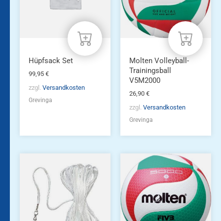
Hüpfsack Set
Molten Volleyball-
Trainingsball
99,95
€
V5M2000
zzgl.
Versandkosten
26,90
€
Grevinga
zzgl.
Versandkosten
Grevinga