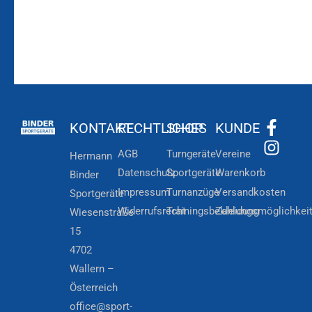
KONTAKT
RECHTLICHES
SHOP
KUNDE
AGB
Turngeräte
Vereine
Hermann
Datenschutz
Sportgeräte
Warenkorb
Binder
Impressum
Turnanzüge
Versandkosten
Sportgeräte
Widerrufsrecht
Trainingsbekleidung
Zahlungsmöglichkei
Wiesenstraße
15
4702
Wallern –
Österreich
office@sport-