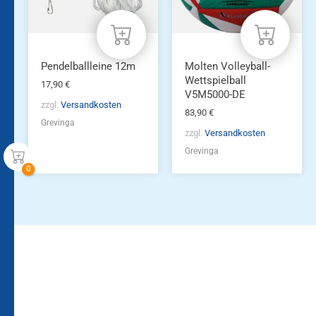
Pendelballleine 12m
Molten Volleyball-
Wettspielball
17,90
€
V5M5000-DE
zzgl.
Versandkosten
83,90
€
Grevinga
zzgl.
Versandkosten
Grevinga
Bleiben Sie auf dem
Die Vereinsbekleidung
Laufenden!
Zum
Zur
Kundenkonto
Newsletteranmeldung