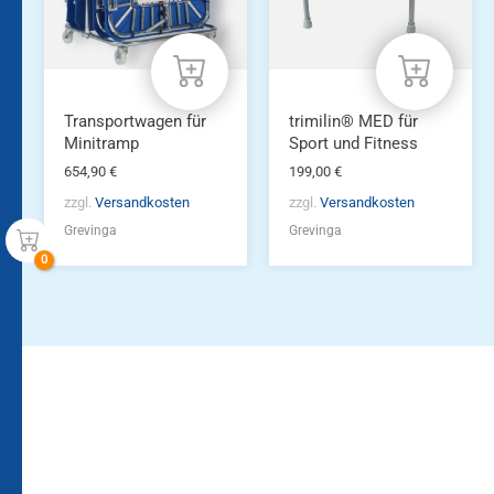
Transportwagen für
trimilin® MED für
Minitramp
Sport und Fitness
654,90
€
199,00
€
zzgl.
Versandkosten
zzgl.
Versandkosten
Grevinga
Grevinga
Bleiben Sie auf dem
Die Vereinsbekleidung
Laufenden!
Zum
Zur
Kundenkonto
Newsletteranmeldung