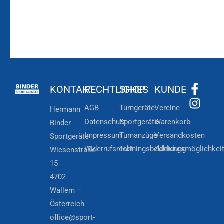
KONTAKT
RECHTLICHES
SHOP
KUNDE
AGB
Turngeräte
Vereine
Hermann
Datenschutz
Sportgeräte
Warenkorb
Binder
Impressum
Turnanzüge
Versandkosten
Sportgeräte
Widerrufsrecht
Trainingsbekleidung
Zahlungsmöglichkei
Wiesenstraße
15
4702
Wallern –
Österreich
office@sport-