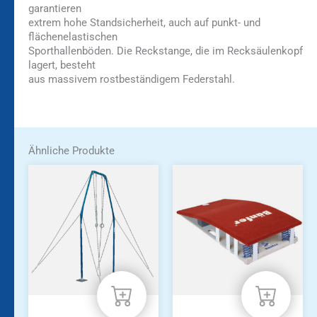
garantieren
extrem hohe Standsicherheit, auch auf punkt- und
flächenelastischen
Sporthallenböden. Die Reckstange, die im Recksäulenkopf
lagert, besteht
aus massivem rostbeständigem Federstahl.
Ähnliche Produkte
Dieses
Produkt
weist
mehrere
Varianten
auf.
Die
Optionen
können
auf
der