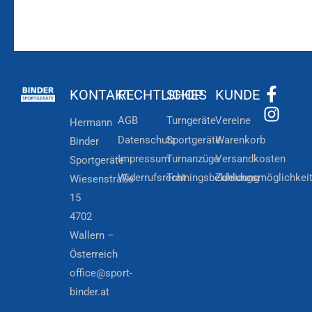
KONTAKT
RECHTLICHES
SHOP
KUNDE
AGB
Turngeräte
Vereine
Hermann
Datenschutz
Sportgeräte
Warenkorb
Binder
Impressum
Turnanzüge
Versandkosten
Sportgeräte
Widerrufsrecht
Trainingsbekleidung
Zahlungsmöglichkei
Wiesenstraße
15
4702
Wallern –
Österreich
office@sport-
binder.at