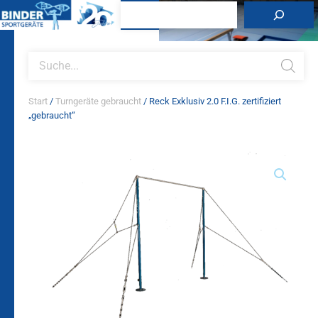
Zum
Suchen
Inhalt
springen
Products
search
Start
/
Turngeräte gebraucht
/ Reck Exklusiv 2.0 F.I.G. zertifiziert
„gebraucht“
Reck
Exklusiv
2.0
F.I.G.
zertifiziert
"gebraucht"
Menge