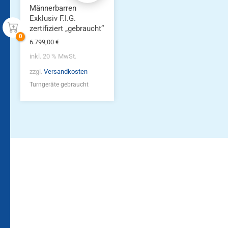
Männerbarren
Exklusiv F.I.G.
zertifiziert „gebraucht“
6.799,00
€
inkl. 20 % MwSt.
zzgl.
Versandkosten
Turngeräte gebraucht
Bleiben Sie auf dem
Die Vereinsbekleidung
Laufenden!
Zum
Zur
Kundenkonto
Newsletteranmeldung