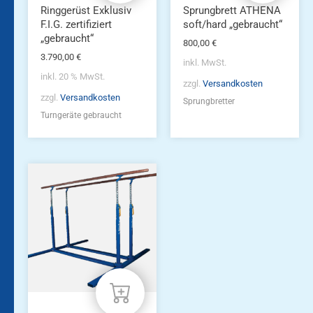
Produktseite
Ringgerüst Exklusiv
Sprungbrett ATHENA
gewählt
F.I.G. zertifiziert
soft/hard „gebraucht“
werden
„gebraucht“
800,00
€
3.790,00
€
inkl. MwSt.
inkl. 20 % MwSt.
zzgl.
Versandkosten
zzgl.
Versandkosten
Sprungbretter
Turngeräte gebraucht