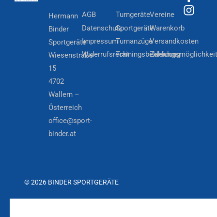
AGB
Turngeräte
Vereine
Hermann
Datenschutz
Sportgeräte
Warenkorb
Binder
Impressum
Turnanzüge
Versandkosten
Sportgeräte
Widerrufsrecht
Trainingsbekleidung
Zahlungsmöglichkei
Wiesenstraße
15
4702
Wallern –
Österreich
office@sport-
binder.at
© 2026 BINDER SPORTGERÄTE