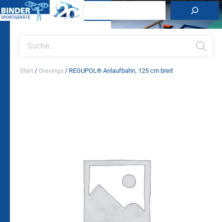
Zum
Suchen
Inhalt
springen
Products
search
Start
/
Grevinga
/ REGUPOL® Anlaufbahn, 125 cm breit
REGUPOL®
Anlaufbahn,
125
cm
breit
Menge