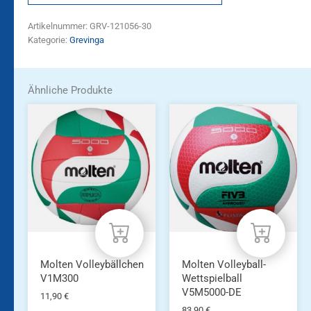
Artikelnummer:
GRV-121056-30
Kategorie:
Grevinga
Ähnliche Produkte
Molten Volleybällchen
Molten Volleyball-
V1M300
Wettspielball
V5M5000-DE
11,90
€
83,90
€