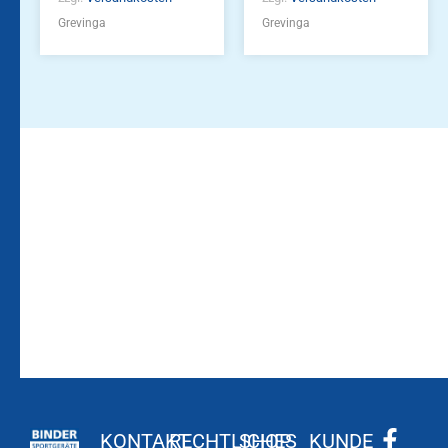
Grevinga
Grevinga
Bleiben Sie auf dem
Die Vereinsbekleidung
Laufenden!
Zum
Zur
Kundenkonto
Newsletteranmeldung
KONTAKT
RECHTLICHES
SHOP
KUNDE