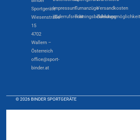
Binder
Impressum
Turnanzüge
Versandkosten
Sportgeräte
Widerrufsrecht
Trainingsbekleidung
Zahlungsmöglichkei
Wiesenstraße
15
4702
Wallern –
Österreich
office@sport-
binder.at
© 2026 BINDER SPORTGERÄTE