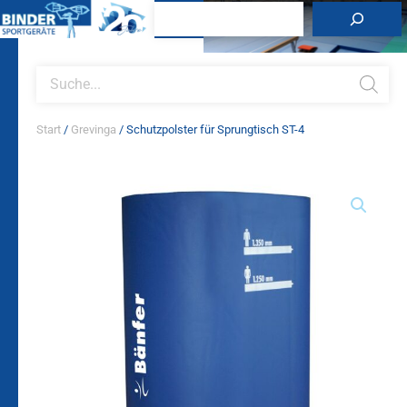
Zum
Suchen
Inhalt
springen
Products
search
Start
/
Grevinga
/ Schutzpolster für Sprungtisch ST-4
Schutzpolster
für
Sprungtisch
ST-
4
Menge