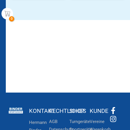
Bleiben Sie auf dem
Die Vereinsbekleidung
Laufenden!
Zum
Zur
Kundenkonto
Newsletteranmeldung
KONTAKT
RECHTLICHES
SHOP
KUNDE
AGB
Turngeräte
Vereine
Hermann
Datenschutz
Sportgeräte
Warenkorb