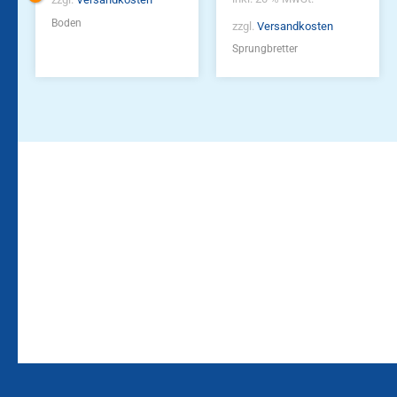
Boden
zzgl.
Versandkosten
Sprungbretter
Bleiben Sie auf dem
Die Vereinsbekleidung
Laufenden!
Zum
Zur
Kundenkonto
Newsletteranmeldung