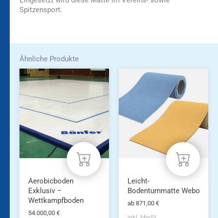
Eingesetzt wird diese Matte im Vereins- sowie
Spitzensport.
Ähnliche Produkte
Dieses
Produkt
weist
mehrere
Varianten
auf.
Die
Optionen
können
auf
der
Produktseite
Aerobicboden
Leicht-
gewählt
Exklusiv –
Bodenturnmatte Webo
werden
Wettkampfboden
ab
871,00
€
54.000,00
€
inkl. MwSt.