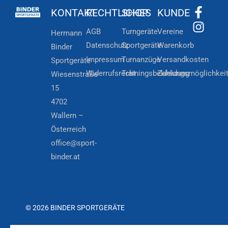
KONTAKT
RECHTLICHES
SHOP
KUNDE
AGB
Turngeräte
Vereine
Hermann
Datenschutz
Sportgeräte
Warenkorb
Binder
Impressum
Turnanzüge
Versandkosten
Sportgeräte
Widerrufsrecht
Trainingsbekleidung
Zahlungsmöglichkei
Wiesenstraße
15
4702
Wallern –
Österreich
office@sport-
binder.at
© 2026 BINDER SPORTGERÄTE