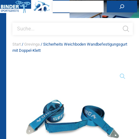
Zum
Suchen
Inhalt
springen
Products
search
Start
/
Grevinga
/ Sicherheits Weichboden Wandbefestigungsgurt
mit Doppel-Klett
Sicherheits
Weichboden
Wandbefestigungsgurt
mit
Doppel-
Klett
Menge