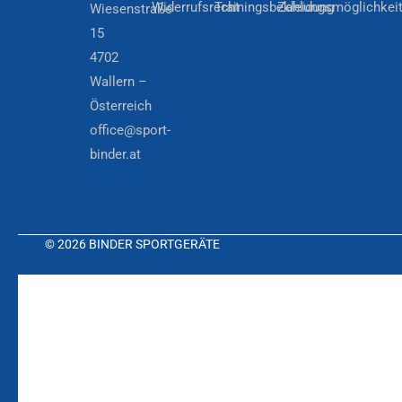
Widerrufsrecht
Trainingsbekleidung
Zahlungsmöglichkei
Wiesenstraße
15
4702
Wallern –
Österreich
office@sport-
binder.at
© 2026 BINDER SPORTGERÄTE