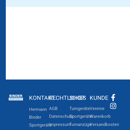
Bleiben Sie auf dem
Die Vereinsbekleidung
Laufenden!
Zum
Zur
Kundenkonto
Newsletteranmeldung
KONTAKT
RECHTLICHES
SHOP
KUNDE
AGB
Turngeräte
Vereine
Hermann
Datenschutz
Sportgeräte
Warenkorb
Binder
Impressum
Turnanzüge
Versandkosten
Sportgeräte