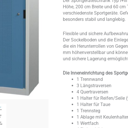
Der Sportgeräteschrank Typ I+I
Höhe, 200 cm Breite und 60 cm 
verschiedenste Sportgeräte. Gef
besonders stabil und langlebig.
Flexible und sichere Aufbewahr
Der Sockelboden und die Einlege
die ein Herunterrollen von Gege
mm höhenverstellbar und können 
und sichere Lagerung ermöglicht
Die Inneneinrichtung des Sportg
1 Trennwand
3 Längstraversen
4 Quertraversen
1 Halter für Reifen/Seile (
1 Halter für Taue
1 Trennsteg
1 Ablage mit Keulenhalte
1 Wertfach