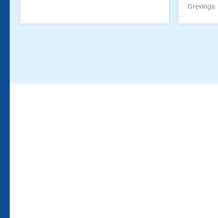
Grevinga
Bleiben Sie auf dem Laufenden!
Zur Newsletteranmeldun