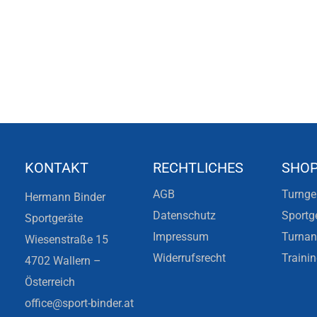
KONTAKT
RECHTLICHES
SHO
AGB
Turnge
Hermann Binder
Datenschutz
Sportg
Sportgeräte
Impressum
Turna
Wiesenstraße 15
Widerrufsrecht
Traini
4702 Wallern –
Österreich
office@sport-binder.at