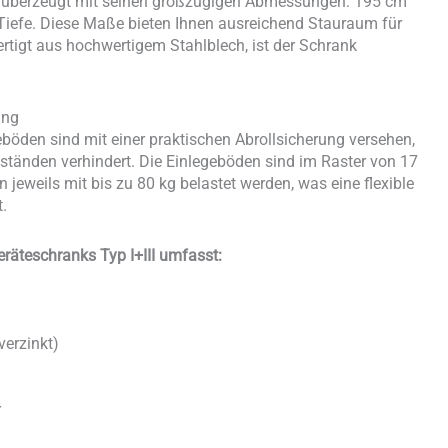
II überzeugt mit seinen großzügigen Abmessungen: 195 cm
Tiefe. Diese Maße bieten Ihnen ausreichend Stauraum für
ertigt aus hochwertigem Stahlblech, ist der Schrank
ung
böden sind mit einer praktischen Abrollsicherung versehen,
nständen verhindert. Die Einlegeböden sind im Raster von 17
jeweils mit bis zu 80 kg belastet werden, was eine flexible
.
eräteschranks Typ I+III umfasst:
verzinkt)
r