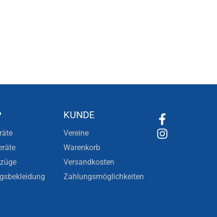
P
KUNDE
räte
Vereine
eräte
Warenkorb
nzüge
Versandkosten
ngsbekleidung
Zahlungsmöglichkeiten