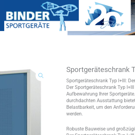
Sportgeräteschrank Ty
Sportgeräteschrank
Typ
I+III
Sportgeräteschrank Typ I+III: De
Menge
Der Sportgeräteschrank Typ I+III 
Aufbewahrung Ihrer Sportgeräte.
durchdachten Ausstattung bietet
Belastbarkeit, um den Anforderu
werden.
Robuste Bauweise und großzüg