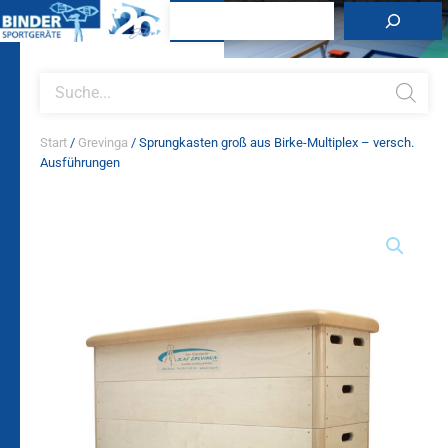
Zum
Suchen
Inhalt
springen
Products
search
Start
/
Grevinga
/ Sprungkasten groß aus Birke-Multiplex – versch.
Ausführungen
Sprungkasten
groß
aus
Birke-
Multiplex
-
versch.
Ausführungen
Menge