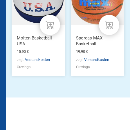
Molten Basketball
Spordas MAX
USA
Basketball
15,90
€
19,90
€
zzgl.
Versandkosten
zzgl.
Versandkosten
Grevinga
Grevinga
Bleiben Sie auf dem
Die Vereinsbekleidung
Laufenden!
Zum
Zur
Kundenkonto
Newsletteranmeldung