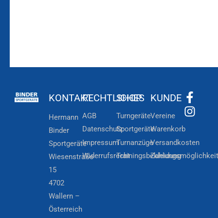
KONTAKT
RECHTLICHES
SHOP
KUNDE
AGB
Turngeräte
Vereine
Hermann
Datenschutz
Sportgeräte
Warenkorb
Binder
Impressum
Turnanzüge
Versandkosten
Sportgeräte
Widerrufsrecht
Trainingsbekleidung
Zahlungsmöglichkei
Wiesenstraße
15
4702
Wallern –
Österreich