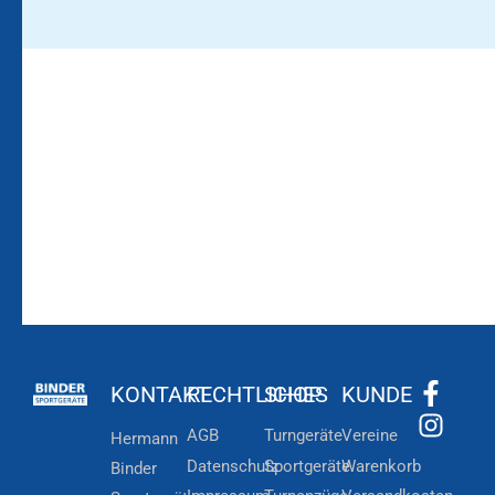
Bleiben Sie auf dem
Die Vereinsbekleidung
Laufenden!
Zum
Zur
Kundenkonto
Newsletteranmeldung
KONTAKT
RECHTLICHES
SHOP
KUNDE
AGB
Turngeräte
Vereine
Hermann
Datenschutz
Sportgeräte
Warenkorb
Binder