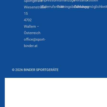
Impressum
Turnanzüge
Versandkosten
Sportgeräte
Widerrufsrecht
Trainingsbekleidung
Zahlungsmöglichkei
Wiesenstraße
15
4702
Wallern –
Österreich
office@sport-
binder.at
© 2026 BINDER SPORTGERÄTE