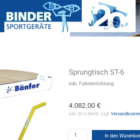
Sprungtisch ST-6
Sprungtisch
ST-
6
inkl. Fahreinrichtung
Menge
4.082,00
€
inkl. 20 % MwSt.
zzgl.
Versandkoste
In den Warenko