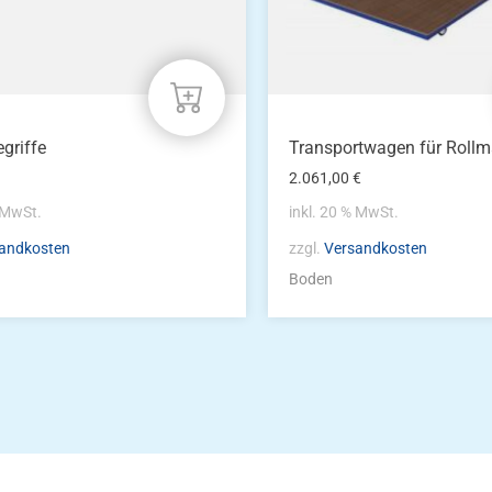
griffe
Transportwagen für Rollm
2.061,00
€
% MwSt.
inkl. 20 % MwSt.
andkosten
zzgl.
Versandkosten
Boden
Die Vereinsbekle