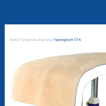
Zum
Inhalt
springen
Start
/
Turngeräte
/
Sprung
/ Sprungtisch ST-6