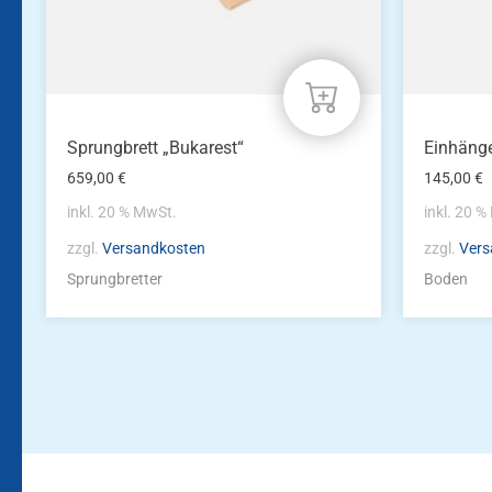
Sprungbrett „Bukarest“
Einhänge
659,00
€
145,00
€
inkl. 20 % MwSt.
inkl. 20 
zzgl.
Versandkosten
zzgl.
Vers
Sprungbretter
Boden
Bleiben Sie auf dem Laufenden!