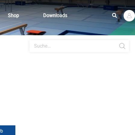
Suchen
Shop
Downloads
Products
search
n
rb