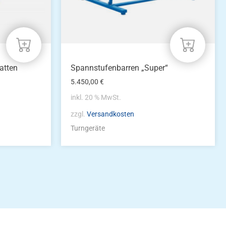
atten
Spannstufenbarren „Super“
5.450,00
€
inkl. 20 % MwSt.
zzgl.
Versandkosten
Turngeräte
idung