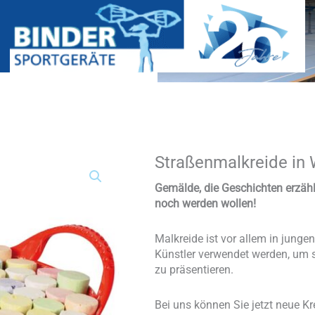
Straßenmalkreide in 
Straßenmalkreide
in
Wanne
Gemälde, die Geschichten erzähle
–
noch werden wollen!
100
Stk.
Malkreide ist vor allem in junge
Menge
Künstler verwendet werden, um s
zu präsentieren.
Bei uns können Sie jetzt neue Kr