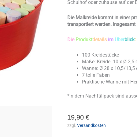
Schulhof oder zuhause auf der 
Die Malkreide kommt in einer p
transportiert werden. Insgesamt 
Die
Produk
t
details
im
Über
blick
:
100 Kreidestücke
Maße: Kreide: 10 x Ø 2,5
Wanne: Ø 28 x 10,5/13,5
7 tolle Faben
Praktische Wanne mit He
*In dem Nachfüllpack sind aussc
19,90
€
zzgl.
Versandkosten