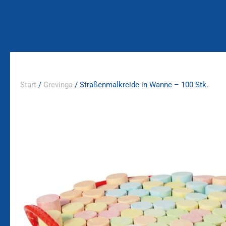
Zum
Inhalt
springen
Start
/
Grevinga
/ Straßenmalkreide in Wanne – 100 Stk.