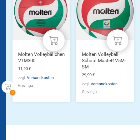
Molten Volleybällchen
Molten Volleyball
V1M300
School MasteR V5M-
SM
11,90
€
29,90
€
zzgl.
Versandkosten
zzgl.
Versandkosten
Grevinga
Grevinga
Bleiben Sie auf dem
Die Vereinsbekleidung
Laufenden!
Zum