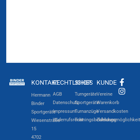
Zur
Kundenkonto
Newsletteranmeldung
KONTAKT
RECHTLICHES
SHOP
KUNDE
AGB
Turngeräte
Vereine
Hermann
Datenschutz
Sportgeräte
Warenkorb
Binder
Impressum
Turnanzüge
Versandkosten
Sportgeräte
Widerrufsrecht
Trainingsbekleidung
Zahlungsmöglichkei
Wiesenstraße
15
4702