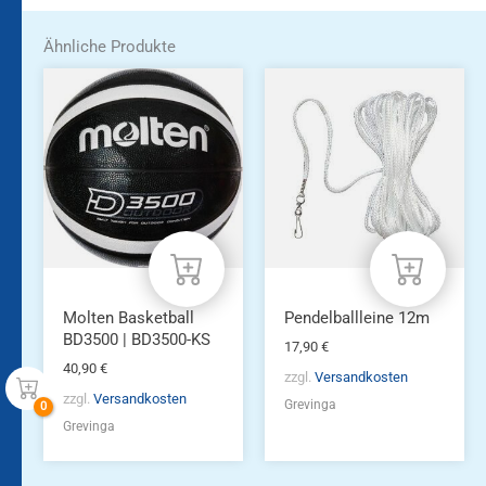
Ähnliche Produkte
Molten Basketball
Pendelballleine 12m
BD3500 | BD3500-KS
17,90
€
40,90
€
zzgl.
Versandkosten
zzgl.
Versandkosten
Grevinga
Grevinga