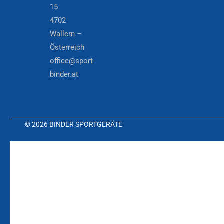
15
4702
Wallern –
Österreich
office@sport-
binder.at
© 2026 BINDER SPORTGERÄTE