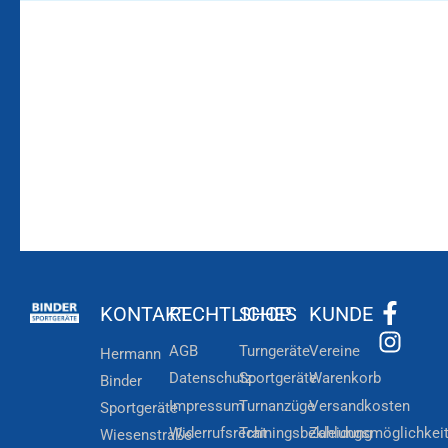
Bleiben Sie auf dem
Die Vereinsbekleidung
Laufenden!
Zum
Zur
Kundenkonto
Newsletteranmeldung
KONTAKT
RECHTLICHES
SHOP
KUNDE
AGB
Turngeräte
Vereine
Hermann
Datenschutz
Sportgeräte
Warenkorb
Binder
Impressum
Turnanzüge
Versandkosten
Sportgeräte
Widerrufsrecht
Trainingsbekleidung
Zahlungsmöglichkei
Wiesenstraße