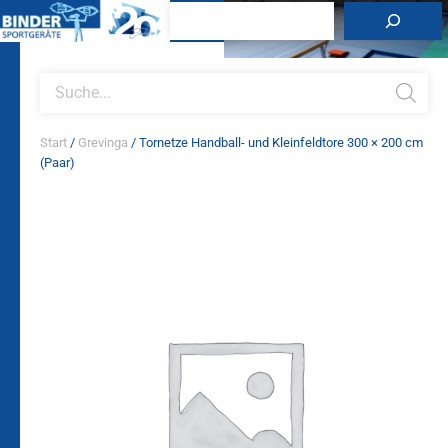
Zum
Suchen
Inhalt
springen
Products
search
Start
/
Grevinga
/ Tornetze Handball- und Kleinfeldtore 300 × 200 cm
(Paar)
Tornetze
Handball-
und
Kleinfeldtore
300
×
200
cm
(Paar)
Menge