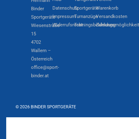
Hermann
Datenschutz
Sportgeräte
Warenkorb
Binder
Impressum
Turnanzüge
Versandkosten
Sportgeräte
Widerrufsrecht
Trainingsbekleidung
Zahlungsmöglichkei
Wiesenstraße
15
4702
Wallern –
Österreich
office@sport-
binder.at
© 2026 BINDER SPORTGERÄTE