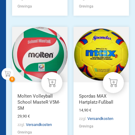
Grevinga
Grevinga
Molten Volleyball
Spordas MAX
School MasteR V5M-
Hartplatz-Fußball
SM
14,90
€
29,90
€
zzgl.
Versandkosten
zzgl.
Versandkosten
Grevinga
Grevinga