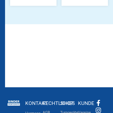
Bleiben Sie auf dem
Die Vereinsbekleidung
Laufenden!
Zum
Zur
Kundenkonto
Newsletteranmeldung
KONTAKT
RECHTLICHES
SHOP
KUNDE
AGB
Turngeräte
Vereine