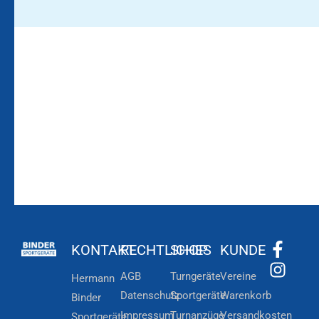
Bleiben Sie auf dem
Die Vereinsbekleidung
Laufenden!
Zum
Zur
Kundenkonto
Newsletteranmeldung
KONTAKT
RECHTLICHES
SHOP
KUNDE
AGB
Turngeräte
Vereine
Hermann
Datenschutz
Sportgeräte
Warenkorb
Binder
Impressum
Turnanzüge
Versandkosten
Sportgeräte