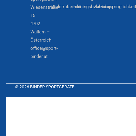
Widerrufsrecht
Trainingsbekleidung
Zahlungsmöglichkei
Wiesenstraße
15
4702
Wallern –
Österreich
office@sport-
binder.at
© 2026 BINDER SPORTGERÄTE