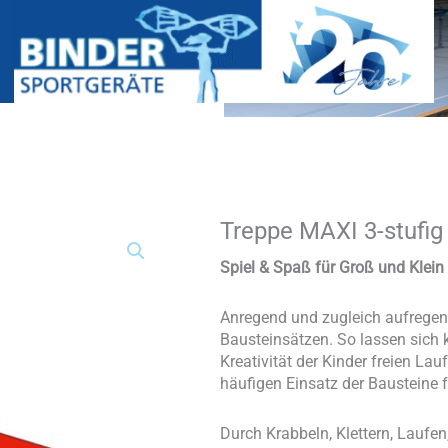
Treppe MAXI 3-stufig
Treppe
MAXI
3-
Spiel & Spaß für Groß und Klein
stufig
Menge
Anregend und zugleich aufregend
Bausteinsätzen. So lassen sich k
Kreativität der Kinder freien Lau
häufigen Einsatz der Bausteine f
Durch Krabbeln, Klettern, Laufen