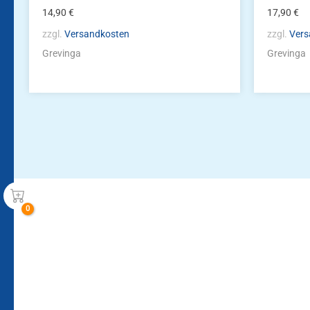
14,90
€
17,90
€
zzgl.
Versandkosten
zzgl.
Vers
Grevinga
Grevinga
Bleiben Sie auf dem Laufenden!
Zur Newsletteranmeldun