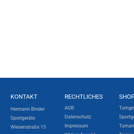
KONTAKT
RECHTLICHES
SHO
AGB
Turnge
Hermann Binder
Datenschutz
Sportg
Sportgeräte
Impressum
Turna
Wiesenstraße 15