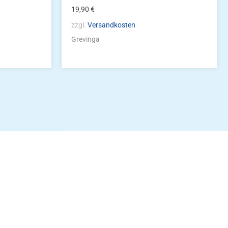
19,90
€
zzgl.
Versandkosten
Grevinga
idung
nkonto