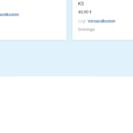
KS
40,90
€
andkosten
zzgl.
Versandkosten
Grevinga
Die Vereinsbekle
g
Zum Kunde