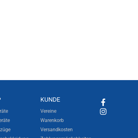
P
KUNDE
räte
Vereine
eräte
Warenkorb
nzüge
Versandkosten