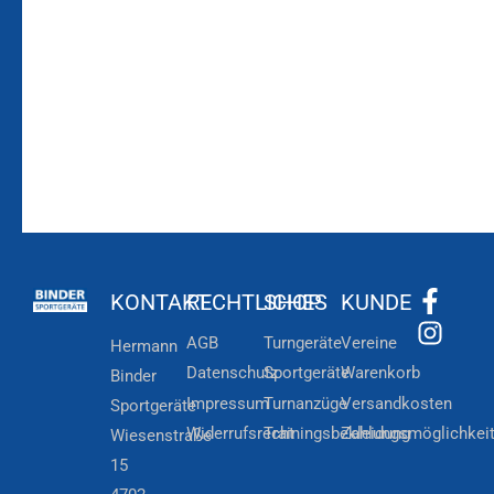
Zum
Zur
Kundenkonto
Newsletteranmeldung
KONTAKT
RECHTLICHES
SHOP
KUNDE
AGB
Turngeräte
Vereine
Hermann
Datenschutz
Sportgeräte
Warenkorb
Binder
Impressum
Turnanzüge
Versandkosten
Sportgeräte
Widerrufsrecht
Trainingsbekleidung
Zahlungsmöglichkei
Wiesenstraße
15