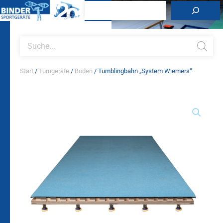
Zum
Suchen
Inhalt
springen
Products
search
Start
/
Turngeräte
/
Boden
/ Tumblingbahn „System Wiemers“
Tumblingbahn
"System
Wiemers"
Menge