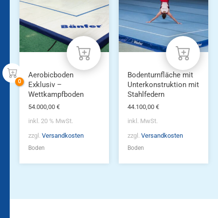
Varianten
auf.
Die
Optionen
können
auf
der
Produktseite
Aerobicboden
Bodenturnfläche mit
gewählt
Exklusiv –
Unterkonstruktion mit
werden
Wettkampfboden
Stahlfedern
54.000,00
€
44.100,00
€
inkl. 20 % MwSt.
inkl. MwSt.
zzgl.
Versandkosten
zzgl.
Versandkosten
Boden
Boden
Bleiben Sie auf dem
Die Vereinsbekleidung
Laufenden!