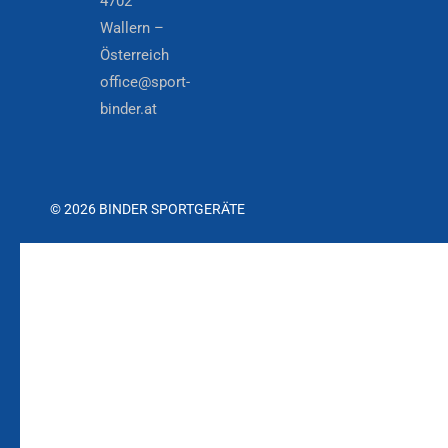
4702
Wallern –
Österreich
office@sport-
binder.at
© 2026 BINDER SPORTGERÄTE