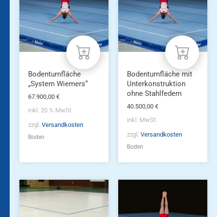
Varianten
auf.
Die
Optionen
können
auf
der
Produktseite
Bodenturnfläche
Bodenturnfläche mit
gewählt
„System Wiemers“
Unterkonstruktion
werden
ohne Stahlfedern
67.900,00
€
40.500,00
€
inkl. 20 % MwSt.
inkl. MwSt.
zzgl.
Versandkosten
zzgl.
Versandkosten
Boden
Boden
Dieses
Produkt
weist
mehrere