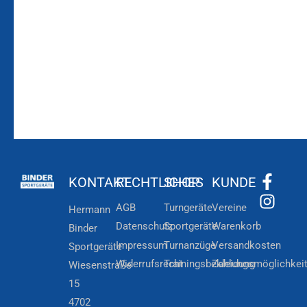
Zum
Zur
Kundenkonto
Newsletteranmeldung
KONTAKT
RECHTLICHES
SHOP
KUNDE
AGB
Turngeräte
Vereine
Hermann
Datenschutz
Sportgeräte
Warenkorb
Binder
Impressum
Turnanzüge
Versandkosten
Sportgeräte
Widerrufsrecht
Trainingsbekleidung
Zahlungsmöglichkei
Wiesenstraße
15
4702