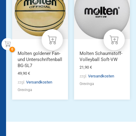
Molten goldener Fan-
Molten Schaumstoff-
und Unterschriftenball
Volleyball Soft-VW
BG-SL7
21,90
€
49,90
€
zzgl.
Versandkosten
zzgl.
Versandkosten
Grevinga
Grevinga
Bleiben Sie auf dem
Die Vereinsbekleidung
Laufenden!