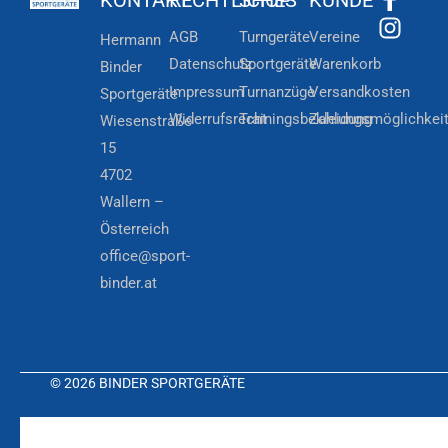
AGB
Turngeräte
Vereine
Hermann
Datenschutz
Sportgeräte
Warenkorb
Binder
Impressum
Turnanzüge
Versandkosten
Sportgeräte
Widerrufsrecht
Trainingsbekleidung
Zahlungsmöglichkei
Wiesenstraße
15
4702
Wallern –
Österreich
office@sport-
binder.at
© 2026 BINDER SPORTGERÄTE