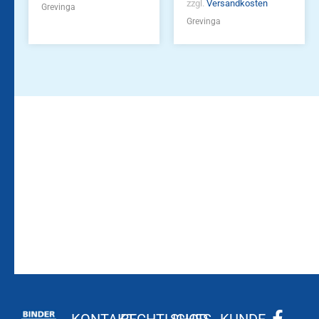
zzgl.
Versandkosten
Grevinga
Grevinga
Bleiben Sie auf dem
Die Vereinsbekleidung
Laufenden!
Zum
Zur
Kundenkonto
Newsletteranmeldung
KONTAKT
RECHTLICHES
SHOP
KUNDE