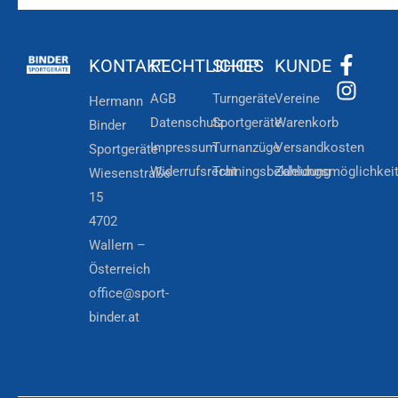
KONTAKT
RECHTLICHES
SHOP
KUNDE
AGB
Turngeräte
Vereine
Hermann
Datenschutz
Sportgeräte
Warenkorb
Binder
Impressum
Turnanzüge
Versandkosten
Sportgeräte
Widerrufsrecht
Trainingsbekleidung
Zahlungsmöglichkei
Wiesenstraße
15
4702
Wallern –
Österreich
office@sport-
binder.at