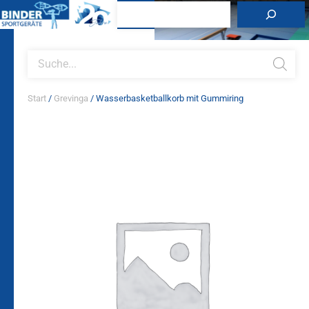
Zum
Suchen
Inhalt
springen
Products
search
Start
/
Grevinga
/ Wasserbasketballkorb mit Gummiring
Wasserbasketballkorb
mit
Gummiring
Menge