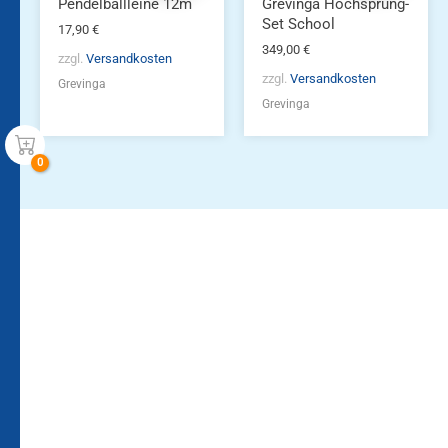
Pendelballleine 12m
Grevinga Hochsprung-
Set School
17,90
€
349,00
€
zzgl.
Versandkosten
zzgl.
Versandkosten
Grevinga
Grevinga
Bleiben Sie auf dem
Die Vereinsbekleidung
Laufenden!
Zum
Zur
Kundenkonto
Newsletteranmeldung