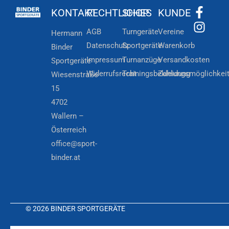
KONTAKT
RECHTLICHES
SHOP
KUNDE
AGB
Turngeräte
Vereine
Hermann
Datenschutz
Sportgeräte
Warenkorb
Binder
Impressum
Turnanzüge
Versandkosten
Sportgeräte
Widerrufsrecht
Trainingsbekleidung
Zahlungsmöglichkei
Wiesenstraße
15
4702
Wallern –
Österreich
office@sport-
binder.at
© 2026 BINDER SPORTGERÄTE