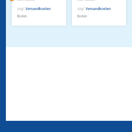
zzgl.
Versandkosten
zzgl.
Versandkosten
Boden
Boden
Bleiben Sie auf dem
Die Vereinsbekleidung
Laufenden!
Zum
Zur
Kundenkonto
Newsletteranmeldung