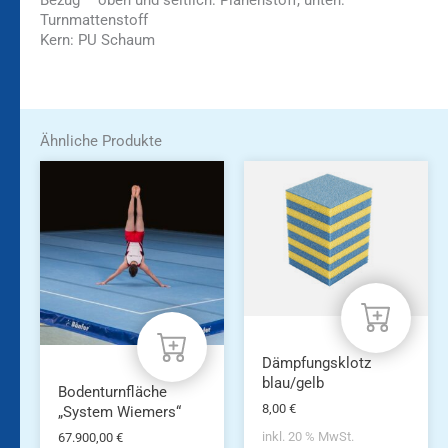
Bezug – oben und seitlich: Planenstoff, unten:
Turnmattenstoff
Kern: PU Schaum
Ähnliche Produkte
Dämpfungsklotz
blau/gelb
Bodenturnfläche
8,00
€
„System Wiemers“
inkl. 20 % MwSt.
67.900,00
€