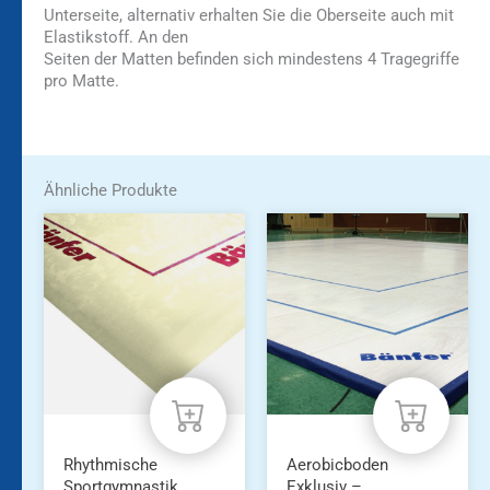
Unterseite, alternativ erhalten Sie die Oberseite auch mit
Elastikstoff. An den
Seiten der Matten befinden sich mindestens 4 Tragegriffe
pro Matte.
Ähnliche Produkte
Dieses
Produkt
weist
mehrere
Varianten
auf.
Die
Optionen
können
auf
der
Produktseite
Rhythmische
Aerobicboden
gewählt
Sportgymnastik
Exklusiv –