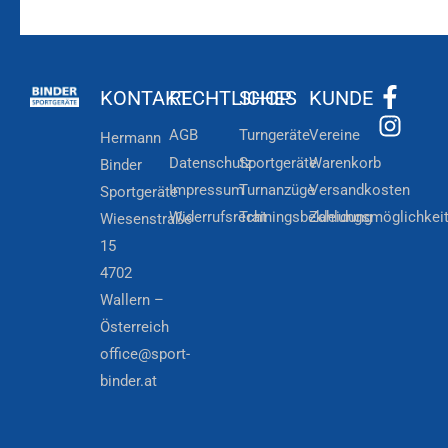
KONTAKT
RECHTLICHES
SHOP
KUNDE
AGB
Turngeräte
Vereine
Hermann
Datenschutz
Sportgeräte
Warenkorb
Binder
Impressum
Turnanzüge
Versandkosten
Sportgeräte
Widerrufsrecht
Trainingsbekleidung
Zahlungsmöglichkei
Wiesenstraße
15
4702
Wallern –
Österreich
office@sport-
binder.at