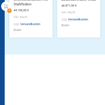
werden
werden
Stahlfedern
ab
871,00
€
44.100,00
€
inkl. MwSt.
inkl. MwSt.
zzgl.
Versandkosten
zzgl.
Versandkosten
Boden
Boden
Bleiben Sie auf dem
Die Vereinsbekleidung
Laufenden!
Zum
Zur
Kundenkonto
Newsletteranmeldung