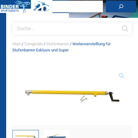
Zum
Suchen
Inhalt
springen
Products
search
Start
/
Turngeräte
/
Stufenbarren
/ Weitenverstelllung für
Stufenbarren Exklusiv und Super