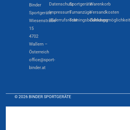
Datenschutz
Sportgeräte
Warenkorb
Binder
Impressum
Turnanzüge
Versandkosten
Sportgeräte
Widerrufsrecht
Trainingsbekleidung
Zahlungsmöglichkei
Wiesenstraße
15
4702
Wallern –
Österreich
office@sport-
binder.at
© 2026 BINDER SPORTGERÄTE