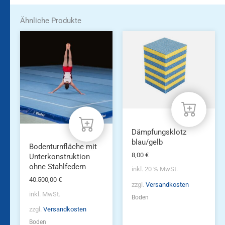
Ähnliche Produkte
Dieses
Produkt
weist
mehrere
Varianten
auf.
Die
Optionen
können
auf
Dämpfungsklotz
der
blau/gelb
Produktseite
Bodenturnfläche mit
8,00
€
gewählt
Unterkonstruktion
werden
ohne Stahlfedern
inkl. 20 % MwSt.
40.500,00
€
zzgl.
Versandkosten
inkl. MwSt.
Boden
zzgl.
Versandkosten
Boden