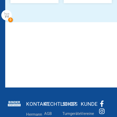
Bleiben Sie auf dem
Die Vereinsbekleidung
Laufenden!
Zum
Zur
Kundenkonto
Newsletteranmeldung
KONTAKT
RECHTLICHES
SHOP
KUNDE
AGB
Turngeräte
Vereine
Hermann