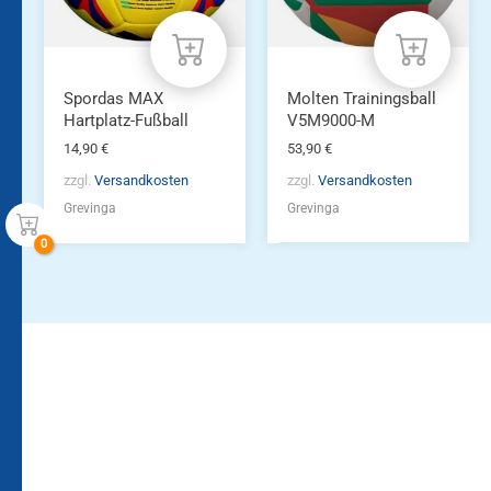
Spordas MAX
Molten Trainingsball
Hartplatz-Fußball
V5M9000-M
14,90
€
53,90
€
zzgl.
Versandkosten
zzgl.
Versandkosten
Grevinga
Grevinga
Bleiben Sie auf dem
Die Vereinsbekleidung
Laufenden!
Zum
Zur
Kundenkonto
Newsletteranmeldung