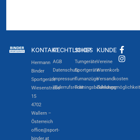
KONTAKT
RECHTLICHES
SHOP
KUNDE
AGB
Turngeräte
Vereine
Hermann
Datenschutz
Sportgeräte
Warenkorb
Binder
Impressum
Turnanzüge
Versandkosten
Sportgeräte
Widerrufsrecht
Trainingsbekleidung
Zahlungsmöglichkei
Wiesenstraße
15
4702
Wallern –
Österreich
office@sport-
binder.at