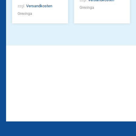
zzgl.
Versandkosten
Grevinga
Grevinga
Bleiben Sie auf dem
Die Vereinsbekleidung
Laufenden!
Zum
Zur
Kundenkonto
Newsletteranmeldung