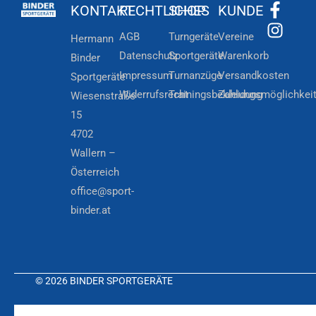
KONTAKT
RECHTLICHES
SHOP
KUNDE
AGB
Turngeräte
Vereine
Hermann
Datenschutz
Sportgeräte
Warenkorb
Binder
Impressum
Turnanzüge
Versandkosten
Sportgeräte
Widerrufsrecht
Trainingsbekleidung
Zahlungsmöglichkei
Wiesenstraße
15
4702
Wallern –
Österreich
office@sport-
binder.at
© 2026 BINDER SPORTGERÄTE