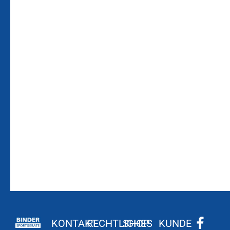
Bleiben Sie auf dem
Die Vereinsbekleidung
Laufenden!
Zum
Zur
Kundenkonto
Newsletteranmeldung
KONTAKT
RECHTLICHES
SHOP
KUNDE