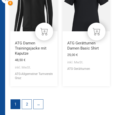
mehrere
mehrere
Varianten
Varianten
auf.
auf.
Die
Die
Optionen
Optionen
können
können
auf
auf
der
der
Produktseite
Produktseite
ATG Damen
ATG Gerätturnen
gewählt
gewählt
Trainingsjacke mit
Damen Basic Shirt
werden
werden
Kaputze
25,00
€
48,50
€
inkl. MwSt.
inkl. MwSt.
ATG Gerätturnen
ATG-Allgemeiner Turnverein
Graz
1
2
→