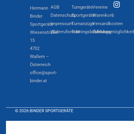
AGB
Turngeräte
Vereine
Hermann
Datenschutz
Sportgeräte
Warenkorb
Binder
Impressum
Turnanzüge
Versandkosten
Sportgeräte
Widerrufsrecht
Trainingsbekleidung
Zahlungsmöglichkei
Wiesenstraße
15
4702
Wallern –
Österreich
office@sport-
binder.at
© 2026 BINDER SPORTGERÄTE