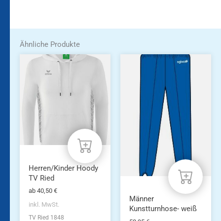
Ähnliche Produkte
Dieses
Dieses
Produkt
Produkt
weist
weist
mehrere
mehrere
Varianten
Varianten
auf.
auf.
Die
Die
Optionen
Optionen
können
können
auf
auf
der
der
Produktseite
Produktseite
Herren/Kinder Hoody
gewählt
gewählt
TV Ried
werden
werden
ab
40,50
€
Männer
inkl. MwSt.
Kunstturnhose- weiß
TV Ried 1848