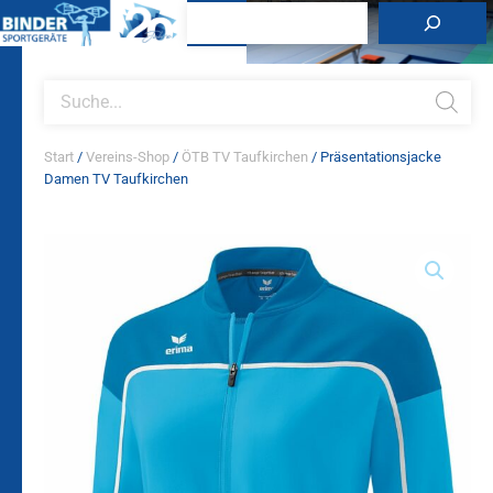
Zum
Suchen
Inhalt
springen
Products
search
Start
/
Vereins-Shop
/
ÖTB TV Taufkirchen
/ Präsentationsjacke
Damen TV Taufkirchen
Präsentationsjacke
Damen
TV
Taufkirchen
Menge