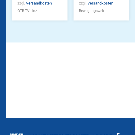
zzgl.
Versandkosten
zzgl.
Versandkosten
ÖTB TV Linz
Bewegungswelt
Bleiben Sie auf dem
Die Vereinsbekleidung
Laufenden!
Zum
Zur
Kundenkonto
Newsletteranmeldung