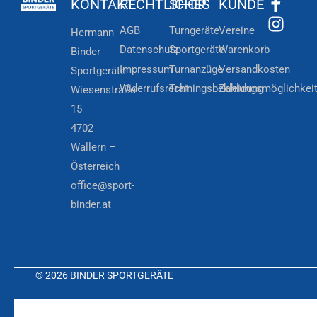
KONTAKT
RECHTLICHES
SHOP
KUNDE
AGB
Turngeräte
Vereine
Hermann
Datenschutz
Sportgeräte
Warenkorb
Binder
Impressum
Turnanzüge
Versandkosten
Sportgeräte
Widerrufsrecht
Trainingsbekleidung
Zahlungsmöglichkei
Wiesenstraße
15
4702
Wallern –
Österreich
office@sport-
binder.at
© 2026 BINDER SPORTGERÄTE