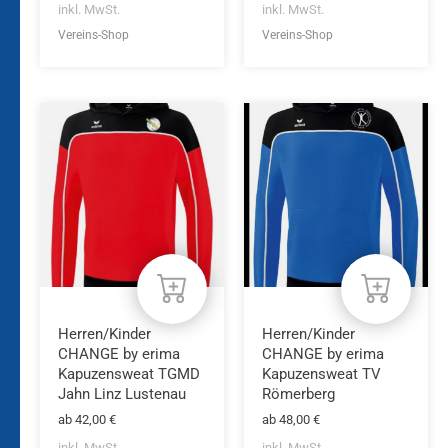
inkl. MwSt.
inkl. MwSt.
Vereins-Shop
Vereins-Shop
Dieses
Dieses
Produkt
Produkt
weist
weist
mehrere
mehrere
Varianten
Varianten
auf.
auf.
Die
Die
Optionen
Optionen
können
können
auf
auf
der
der
Produktseite
Produktseite
Herren/Kinder
Herren/Kinder
gewählt
gewählt
CHANGE by erima
CHANGE by erima
werden
werden
Kapuzensweat TGMD
Kapuzensweat TV
Jahn Linz Lustenau
Römerberg
ab
42,00
€
ab
48,00
€
inkl. MwSt.
inkl. MwSt.