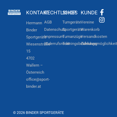
KONTAKT
RECHTLICHES
SHOP
KUNDE
AGB
Turngeräte
Vereine
Hermann
Datenschutz
Sportgeräte
Warenkorb
Binder
Impressum
Turnanzüge
Versandkosten
Sportgeräte
Widerrufsrecht
Trainingsbekleidung
Zahlungsmöglichkei
Wiesenstraße
15
4702
Wallern –
Österreich
office@sport-
binder.at
© 2026 BINDER SPORTGERÄTE