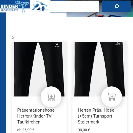
Zum
Suchen
Inhalt
springen
S
Dieses
Dieses
Produkt
Produkt
weist
weist
mehrere
mehrere
Varianten
Varianten
auf.
auf.
Die
Die
Optionen
Optionen
können
können
auf
auf
der
der
Produktseite
Produktseite
Präsentationshose
Herren Präs. Hose
gewählt
gewählt
Herren/Kinder TV
(+5cm) Turnsport
werden
werden
Taufkirchen
Steiermark
ab
26,99
€
30,00
€