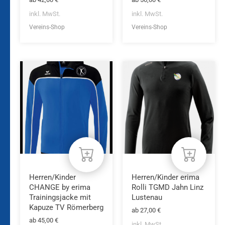
inkl. MwSt.
inkl. MwSt.
Vereins-Shop
Vereins-Shop
Dieses
Dieses
Produkt
Produkt
weist
weist
mehrere
mehrere
Varianten
Varianten
auf.
auf.
Die
Die
Optionen
Optionen
können
können
auf
auf
der
der
Produktseite
Produktseite
Herren/Kinder
Herren/Kinder erima
gewählt
gewählt
CHANGE by erima
Rolli TGMD Jahn Linz
werden
werden
Trainingsjacke mit
Lustenau
Kapuze TV Römerberg
ab
27,00
€
ab
45,00
€
inkl. MwSt.