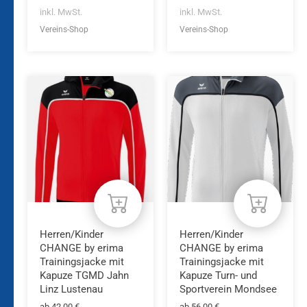
inkl. MwSt.
inkl. MwSt.
Vereins-Shop
Vereins-Shop
Dieses
Dieses
Produkt
Produkt
weist
weist
mehrere
mehrere
Varianten
Varianten
auf.
auf.
Die
Die
Optionen
Optionen
können
können
auf
auf
der
der
Produktseite
Produktseite
Herren/Kinder
Herren/Kinder
gewählt
gewählt
CHANGE by erima
CHANGE by erima
werden
werden
Trainingsjacke mit
Trainingsjacke mit
Kapuze TGMD Jahn
Kapuze Turn- und
Linz Lustenau
Sportverein Mondsee
ab
42,00
€
ab
56,00
€