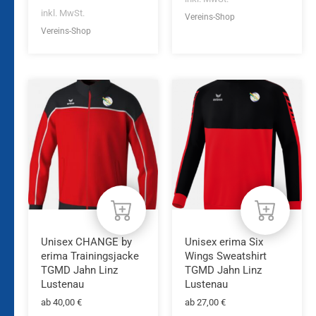
inkl. MwSt.
Vereins-Shop
Vereins-Shop
Dieses
Dieses
Produkt
Produkt
weist
weist
mehrere
mehrere
Varianten
Varianten
auf.
auf.
Die
Die
Optionen
Optionen
können
können
auf
auf
der
der
Produktseite
Produktseite
Unisex CHANGE by
Unisex erima Six
gewählt
gewählt
erima Trainingsjacke
Wings Sweatshirt
werden
werden
TGMD Jahn Linz
TGMD Jahn Linz
Lustenau
Lustenau
ab
40,00
€
ab
27,00
€