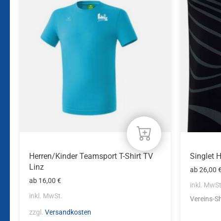
weist
weist
mehrere
mehrere
Varianten
Variante
auf.
auf.
Die
Die
Optionen
Optione
können
können
auf
auf
der
der
Produktseite
Produkts
gewählt
gewählt
werden
werden
Herren/Kinder Teamsport T-Shirt TV
Singlet 
Linz
ab
26,00
ab
16,00
€
inkl. MwSt
inkl. MwSt.
Vereins-S
zzgl.
Versandkosten