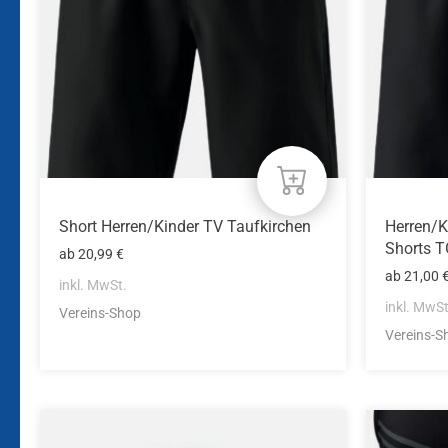
Die
Die
Optionen
Optione
können
können
auf
auf
der
der
Produktseite
Produkts
gewählt
gewählt
werden
werden
Short Herren/Kinder TV Taufkirchen
Herren/
Shorts 
ab
20,99
€
ab
21,00
inkl. MwSt.
inkl. MwSt
Vereins-Shop
Vereins-S
Dieses
Dieses
Produkt
Produkt