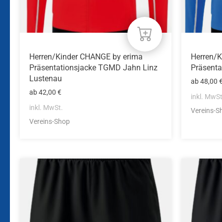
Produktseite
Produkts
gewählt
gewählt
werden
werden
Herren/Kinder CHANGE by erima
Herren/
Präsentationsjacke TGMD Jahn Linz
Präsenta
Lustenau
ab
48,00
ab
42,00
€
inkl. MwSt
inkl. MwSt.
Vereins-S
Vereins-Shop
Dieses
Dieses
Produkt
Produkt
weist
weist
mehrere
mehrere
Varianten
Variante
auf.
auf.