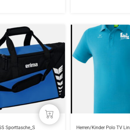
Dieses
Produkt
weist
mehrere
Varianten
auf.
Die
Optionen
können
auf
der
Produktseite
gewählt
werden
GS Sporttasche_S
Herren/Kinder Polo TV Lin