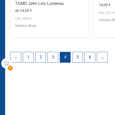
TGMD Jahn Linz Lustenau
18,00
€
ab
24,00
€
inkl. 20 %
inkl. MwSt.
Vereins-S
Vereins-Shop
←
1
2
3
4
5
6
→
Bleiben Sie auf dem Laufenden!