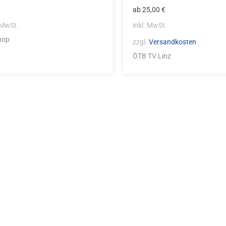
ab
25,00
€
 MwSt.
inkl. MwSt.
hop
zzgl.
Versandkosten
ÖTB TV Linz
Die Vereinsbekle