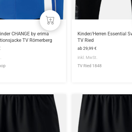
eite
Produktseite
gewählt
werden
Kinder CHANGE by erima
Kinder/Herren Essential 
tionsjacke TV Römerberg
TV Ried
€
ab
29,99
€
.
inkl. MwSt.
hop
TV Ried 1848
Dieses
Produkt
weist
mehrere
n
Varianten
auf.