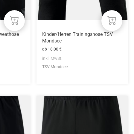
Produktseite
gewählt
werden
Sweathose
Kinder/Herren Trainingshose TSV
Mondsee
ab
18,00
€
inkl. MwSt.
TSV Mondsee
Dieses
Produkt
weist
mehrere
Varianten
auf.