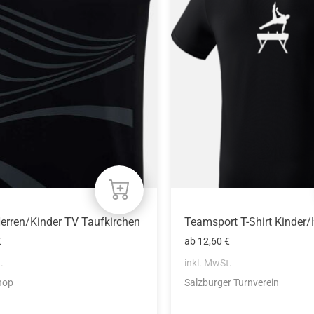
weist
mehrere
n
Varianten
auf.
Die
n
Optionen
können
auf
der
eite
Produktseite
gewählt
werden
Herren/Kinder TV Taufkirchen
Teamsport T-Shirt Kinder
€
ab
12,60
€
.
inkl. MwSt.
hop
Salzburger Turnverein