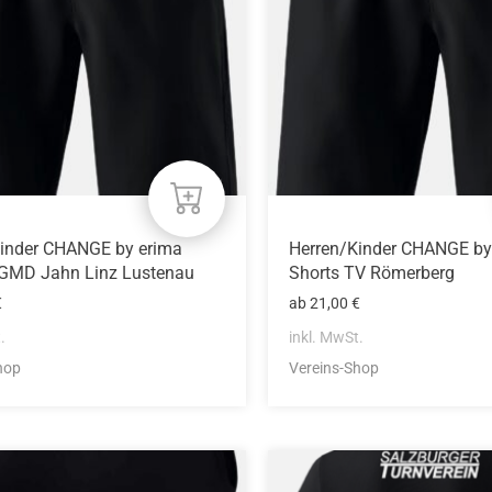
Die
n
Optionen
können
auf
der
eite
Produktseite
gewählt
werden
Kinder CHANGE by erima
Herren/Kinder CHANGE by
TGMD Jahn Linz Lustenau
Shorts TV Römerberg
€
ab
21,00
€
.
inkl. MwSt.
hop
Vereins-Shop
Dieses
Produkt