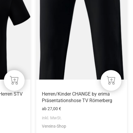
weist
mehrere
Varianten
auf.
Die
Optionen
können
auf
der
Produktseite
gewählt
werden
/Herren STV
Herren/Kinder CHANGE by erima
Präsentationshose TV Römerberg
ab
27,00
€
inkl. MwSt.
Vereins-Shop