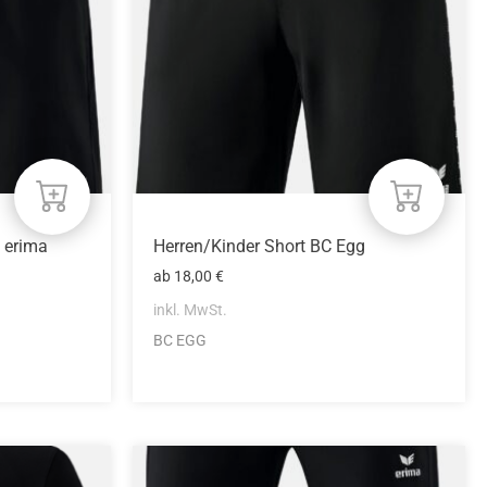
Die
Optionen
können
auf
der
Produktseite
gewählt
werden
 erima
Herren/Kinder Short BC Egg
ab
18,00
€
inkl. MwSt.
BC EGG
Dieses
Produkt